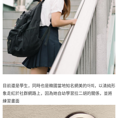
目前還是學生，同時也是韓國當地知名網美的아희，以清純形
象走紅於社群網路上，因為她自幼學習拉二胡的關係，並將
練習畫面