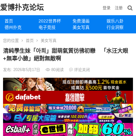
爱博扑克论坛
登录
注册
首页
2022世界杯
免费漫画
娱乐八卦
德州扑克
电子竞技
美女写真
行业洞察
您的位置
首页
美女写真
清純學生妹「아희」甜萌氣質彷彿初戀 「水汪大眼
+無辜小臉」絕對無敵啊
发布: 2026年5月17日
80
阅读
评论关闭