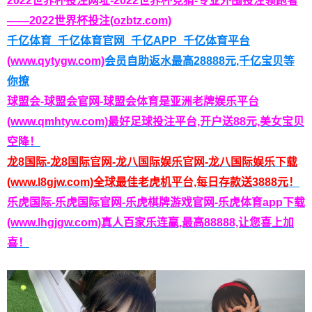
2022世界杯投注网址-2022世界杯竞猜-专业外围投注领跑者
——2022世界杯投注(ozbtz.com)
千亿体育_千亿体育官网_千亿APP_千亿体育平台
(www.qytygw.com)
会员自助返水最高28888元,千亿宝贝等
你撩
球盟会-球盟会官网-球盟会体育是亚洲老牌娱乐平台
(www.qmhtyw.com)最好足球投注平台,开户送88元,美女宝贝
空降！
龙8国际-龙8国际官网-龙八国际娱乐官网-龙八国际娱乐下载
(www.l8gjw.com)全球最佳老虎机平台,每日存款送3888元！
乐虎国际-乐虎国际官网-乐虎棋牌游戏官网-乐虎体育app下载
(www.lhgjgw.com)真人百家乐连赢,最高88888,让您喜上加
喜！