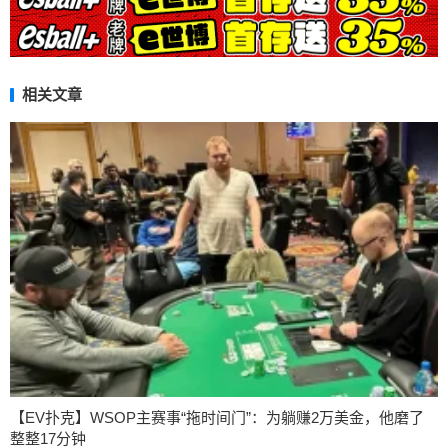
相关文章
【EV扑克】WSOP主赛事“拖时间门”：为躺赚2万美金，他磨了
整整17分钟