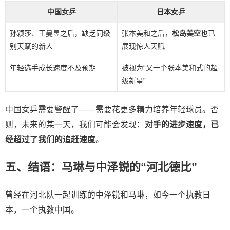
中国女乒
日本女乒
孙颖莎、王曼昱之后，缺乏同级
张本美和之后，
松岛美空
也已
别天赋的新人
展现惊人天赋
年轻选手成长速度不及预期
被视为“又一个张本美和式的超
级新星”
中国女乒需要警醒了——需要花更多精力培养年轻球员。否
则，未来的某一天，我们可能会发现：
对手的进步速度，已
经超过了我们的追赶速度
。
五、结语：马琳与中泽锐的“河北德比”
曾经在河北队一起训练的中泽锐和马琳，如今一个执教日
本，一个执教中国。