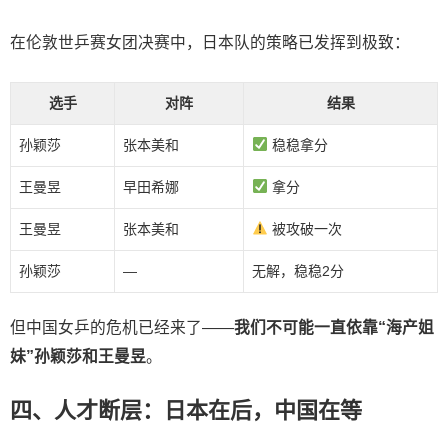
在伦敦世乒赛女团决赛中，日本队的策略已发挥到极致：
选手
对阵
结果
孙颖莎
张本美和
稳稳拿分
王曼昱
早田希娜
拿分
王曼昱
张本美和
被攻破一次
孙颖莎
—
无解，稳稳2分
但中国女乒的危机已经来了——
我们不可能一直依靠“海产姐
妹”孙颖莎和王曼昱
。
四、人才断层：日本在后，中国在等