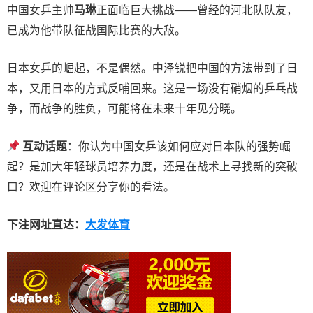
中国女乒主帅
马琳
正面临巨大挑战——曾经的河北队队友，
已成为他带队征战国际比赛的大敌。
日本女乒的崛起，不是偶然。中泽锐把中国的方法带到了日
本，又用日本的方式反哺回来。这是一场没有硝烟的乒乓战
争，而战争的胜负，可能将在未来十年见分晓。
互动话题
：你认为中国女乒该如何应对日本队的强势崛
起？是加大年轻球员培养力度，还是在战术上寻找新的突破
口？欢迎在评论区分享你的看法。
下注网址直达：
大发体育