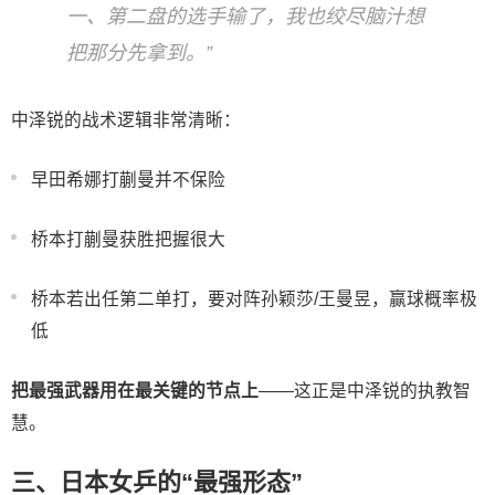
一、第二盘的选手输了，我也绞尽脑汁想
把那分先拿到。”
中泽锐的战术逻辑非常清晰：
早田希娜打蒯曼并不保险
桥本打蒯曼获胜把握很大
桥本若出任第二单打，要对阵孙颖莎/王曼昱，赢球概率极
低
把最强武器用在最关键的节点上
——这正是中泽锐的执教智
慧。
三、日本女乒的“最强形态”