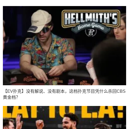
【EV扑克】没有解说、没有剧本，这档扑克节目凭什么杀回CBS
黄金档？