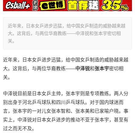
近年来，日本女乒进步迅猛，给中国女乒制造的威胁越来越
大。这背后，与两位华裔教练——中泽锐和张本宇密切相
关。
近年来，日本女乒进步迅猛，给中国女乒制造的威胁越来越
大。这背后，与两位华裔教练——
中泽锐
和
张本宇
密切相
关。
中泽锐目前是日本女乒主帅，张本宇则是专项教练。两人分
别出身于河北乒乓球队和四川乒乓球队。对于国内球迷而
言，张本宇的一对儿女张本智和、张本美和已家喻户晓。事
实上，中泽锐对日本女乒进步的推动不亚于张本宇，甚至有
过之而无不及。