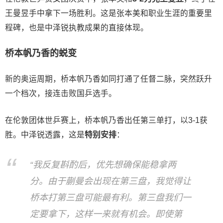
王曼昱手中拿下一场胜利。这是张本美和职业生涯的重要里
程碑，也是中泽锐执教成果的直接体现。
桥本帆乃香的蜕变
新的奥运周期，桥本帆乃香如同打通了任督二脉，突然跃升
一个档次，接连击败国乒选手。
在伦敦团体世乒赛上，桥本帆乃香出任第三单打，以3-1获
胜。中泽锐透露，这是
特别安排
：
“我反复斟酌后，优先想确保能稳拿两
分。由于蒯曼会出现在第三盘，我觉得让
桥本打第三盘可能最有利。第三盘我们一
定要拿下，这样一来就有机会。即使第