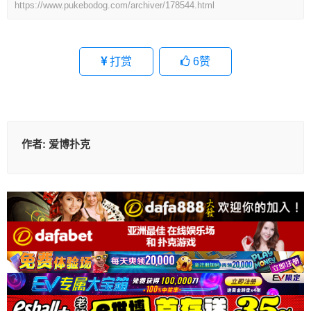
https://www.pukebodog.com/archiver/178544.html
打赏
6
赞
作者:
爱博扑克