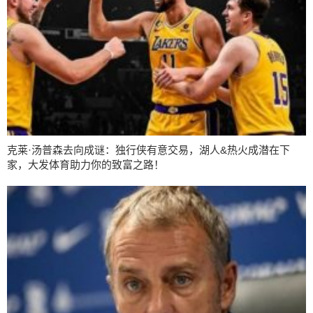
克莱·汤普森去向成谜：独行侠有意交易，湖人&热火成潜在下
家，大发体育助力你的致富之路！