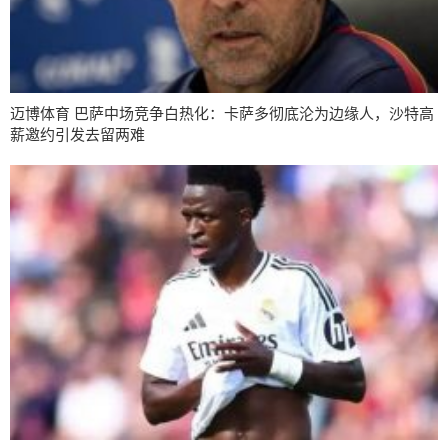
迈博体育 巴萨中场竞争白热化：卡萨多彻底沦为边缘人，沙特高
薪邀约引发去留两难