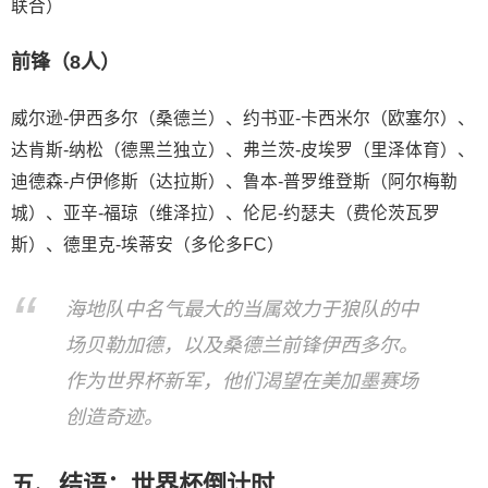
联合）
前锋（8人）
威尔逊-伊西多尔（桑德兰）、约书亚-卡西米尔（欧塞尔）、
达肯斯-纳松（德黑兰独立）、弗兰茨-皮埃罗（里泽体育）、
迪德森-卢伊修斯（达拉斯）、鲁本-普罗维登斯（阿尔梅勒
城）、亚辛-福琼（维泽拉）、伦尼-约瑟夫（费伦茨瓦罗
斯）、德里克-埃蒂安（多伦多FC）
海地队中名气最大的当属效力于狼队的中
场贝勒加德，以及桑德兰前锋伊西多尔。
作为世界杯新军，他们渴望在美加墨赛场
创造奇迹。
五、结语：世界杯倒计时