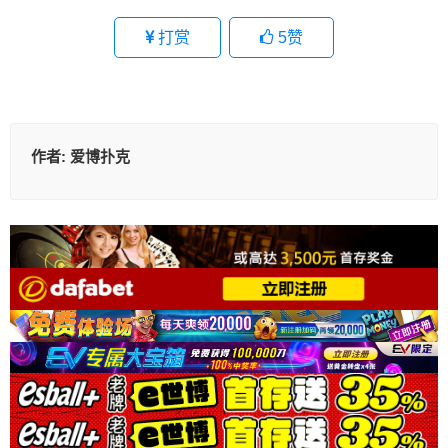
打赏
5
赞
作者:
爱博扑克