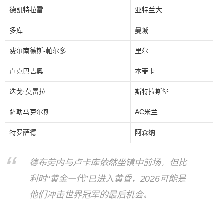
德凯特拉雷
亚特兰大
多库
曼城
费尔南德斯-帕尔多
里尔
卢克巴吉奥
本菲卡
迭戈·莫雷拉
斯特拉斯堡
萨勒马克尔斯
AC米兰
特罗萨德
阿森纳
德布劳内与卢卡库依然坐镇中前场，但比
利时“黄金一代”已进入黄昏，2026可能是
他们冲击世界冠军的最后机会。