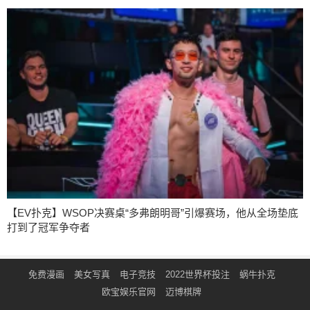
【EV扑克】WSOP决赛桌“多弗朗明哥”引爆赛场，他从全场垫底
打到了冠军争夺者
免费漫画
美女写真
电子竞技
2022世界杯投注
蜗牛扑克
欧宝娱乐官网
迈博棋牌