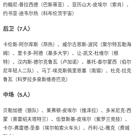
约翰尼-普拉西德（巴斯蒂亚）、亚历山大-皮埃尔（索肖）、
约书亚-迪韦尔热（科布伦茨宇宙）
后卫（7人）
卡伦斯-阿尔库斯（昂热）、威尔古恩斯-波冈（聚尔特瓦勒海
姆）、里卡多-阿德（基多大学）、让-凯文-杜维尔（根
特）、汉内斯-德尔克鲁瓦（卢加诺）、基托-泰尔蒙西（伯尔
尼年轻人二队）、马丁-埃克斯佩里恩塞（南锡）、杜克-拉克
鲁瓦（科罗拉多泉斯维奇巴克）
中场（5人）
贝勒加德（狼队）、莱弗顿-皮埃尔（维泽拉）、多米尼克-西
蒙（普雷绍夫塔特兰）、伍登斯基-皮埃尔（紫罗兰竞技）、
卡尔-弗雷德-圣泰（埃尔帕索火车头）、丹利-让-雅克（费城