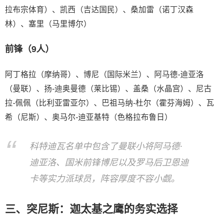
拉布宗体育）、凯西（吉达国民）、桑加雷（诺丁汉森
林）、塞里（马里博尔）
前锋（9人）
阿丁格拉（摩纳哥）、博尼（国际米兰）、阿马德-迪亚洛
（曼联）、扬-迪奥曼德（莱比锡）、盖桑（水晶宫）、尼古
拉-佩佩（比利亚雷亚尔）、巴祖马纳-杜尔（霍芬海姆）、瓦
希（尼斯）、奥马尔-迪亚基特（色格拉布鲁日）
科特迪瓦名单中包含了曼联小将阿马德·
迪亚洛、国米前锋博尼以及罗马后卫恩迪
卡等实力派球员，阵容厚度不容小觑。
三、突尼斯：迦太基之鹰的务实选择