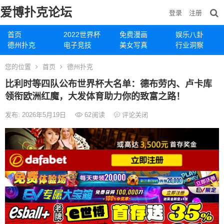
爱博扑克论坛
登录
注册
首页
2022世界杯
免费漫画
娱乐八卦
德州扑克
电子竞技
美女写真
行业洞察
您的位置
首页
德州扑克
比利时等四队公布世界杯大名单：德布劳内、卢卡库
领衔欧洲红魔，大发体育助力你的致富之路！
发布: 2026年5月19日
62
阅读
评论关闭