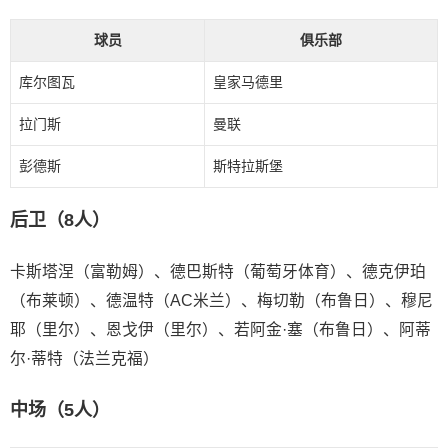
球员
俱乐部
库尔图瓦
皇家马德里
拉门斯
曼联
彭德斯
斯特拉斯堡
后卫（8人）
卡斯塔涅（富勒姆）、德巴斯特（葡萄牙体育）、德克伊珀
（布莱顿）、德温特（AC米兰）、梅切勒（布鲁日）、穆尼
耶（里尔）、恩戈伊（里尔）、若阿金·塞（布鲁日）、阿蒂
尔·蒂特（法兰克福）
中场（5人）