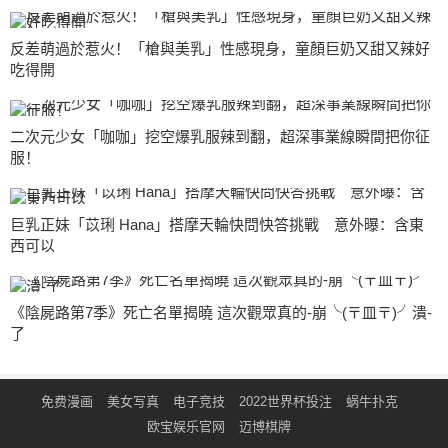
反差萌過於惹火！「槍與美乳」性感現身，童顏巨奶又甜又辣好
吃得開
二次元少女「咖咖」挖空爆乳服辣到翻，超深事業線瞬間把你征
服！
巨乳正妹「苡琍 Hana」搭摩天輪快問快答挑戰 意外曝：含東
西可以
《陰屍路第7季》死亡名單揭曉 這次觀眾真的-崩╰(〒皿〒)╯潰-
了
免费漫画
美女写真
电子竞技
2022世界杯投注
蜗牛扑克
欧宝娱乐官网
迈博棋牌