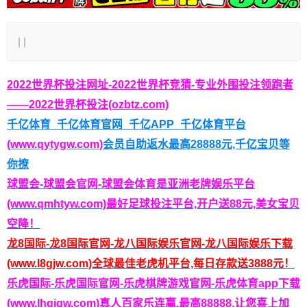
| |
2022世界杯投注网址-2022世界杯竞猜-专业外围投注领跑者
——2022世界杯投注(ozbtz.com)
千亿体育_千亿体育官网_千亿APP_千亿体育平台
(www.qytygw.com)
会员自助返水最高28888元,千亿宝贝等
你撩
球盟会-球盟会官网-球盟会体育是亚洲老牌娱乐平台
(www.qmhtyw.com)最好足球投注平台,开户送88元,美女宝贝
空降！
龙8国际-龙8国际官网-龙八国际娱乐官网-龙八国际娱乐下载
(www.l8gjw.com)全球最佳老虎机平台,每日存款送3888元！
乐虎国际-乐虎国际官网-乐虎棋牌游戏官网-乐虎体育app下载
(www.lhgjgw.com)真人百家乐连赢,最高88888,让您喜上加