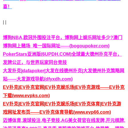
喜！
|
|
博狗NBA,欧冠外围投注平台，博狗网上娱乐网址多少?澳门
博狗网上赌场_唯一国际网址——(bogoupoker.com)
PokerStars亚洲版(6UPDH.COM)全球最大德州扑克平台，
发牌公正，与世界玩家同台竞技
大发扑克|dafapoker|大发在线德州扑克|大发德州扑克策略网
站——大发游戏导航(dfyxdh.com)
EV扑克|EV扑克官网|EV扑克娱乐场|EV扑克游戏——EV扑克
下载(www.evpks.com)
EV扑克|EV扑克官网|EV扑克娱乐场|EV扑克体育|EV扑克游
戏网址发布页——EV扑克体育导航(www.evp66.com)
迈博体育,滚球投注,电子竞技,AG美女荷官在线发牌,开元棋牌,