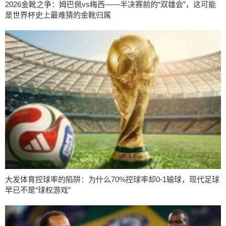
2026金靴之争：姆巴佩vs梅西——半决赛前的“双雄会”，这可能
是世界杯史上最难猜的金靴归属
大发体育控球率的陷阱：为什么70%控球率却0-1输球，现代足球
早已不是“球权游戏”