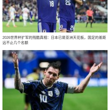
2026世界杯扩军的残酷真相：日本已是亚洲天花板，国足的差距
远不止几个名额