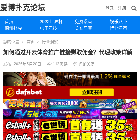
爱博扑克论坛
登录
注册
首页
2022世界杯
免费漫画
娱乐八卦
德州扑克
电子竞技
美女写真
行业洞察
您的位置
首页
行业洞察
如何通过开云体育推广链接赚取佣金？代理政策详解
发布: 2026年5月20日
112
阅读
评论关闭