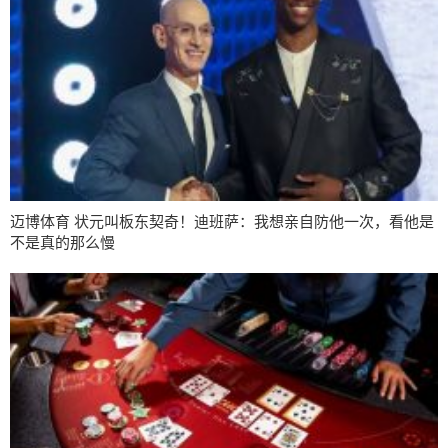
迈博体育 状元叫板东契奇！迪班萨：我想亲自防他一次，看他是
不是真的那么慢