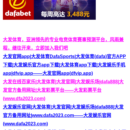
大发体育，亚洲领先的专业电竞体育赛事预测平台，风雨兼
程，继往开来，立即加入我们吧
大发官网app|大发体育DafaSports|大发体育(dafa)官方APP
下载|大发娱乐官方app下载|大发体育app下载|大发娱乐手机
app|dfvip.app——大发官网app(dfvip.app)
大发在线百家乐|大发体育|大发官网|大发娱乐场|dafa888|大
发官方备用网址|大发彩票平台——大发彩票平台
(www.dfa2023.com)
大发娱乐官网|大发体育|大发官网|大发娱乐场|dafa888|大发
官方备用网址|www.dafa2023.com——大发娱乐官网
(www.dafa2023.com)