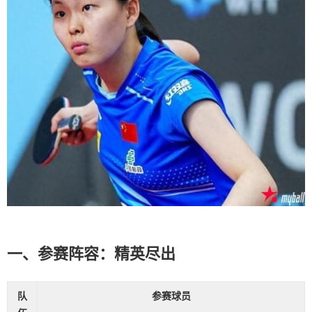
一、参赛阵容：精英尽出
队
参赛球员