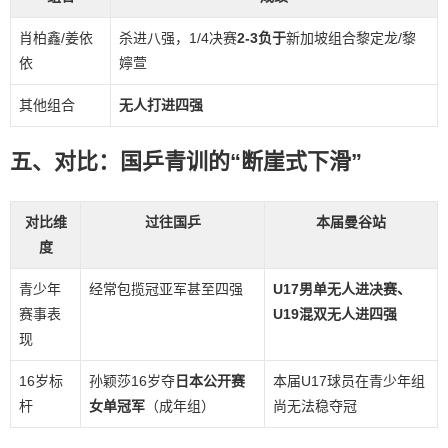
肖柏鑫/姜依
杀进八强，1/4决赛
2-3负于
新加坡组合黎定龙/黎
依
嬣萱
其他组合
无人打进四强
五、对比：国乒青训的“断崖式下滑”
对比维
过往国乒
本届曼谷站
度
青少年
经常包揽冠亚军甚至四强
U17男单无人进决赛、
赛事表
U19混双无人进四强
现
16岁标
孙颖莎16岁夺
日本公开赛
本届U17球员在青少年组
杆
女单冠军
（成年组）
尚无法稳夺冠