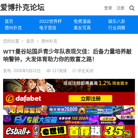
爱博扑克论坛
登录
注册
首页
2022世界杯
免费漫画
娱乐八卦
德州扑克
电子竞技
美女写真
行业洞察
您的位置
首页
德州扑克
WTT曼谷站国乒青少年队表现欠佳：后备力量培养敲
响警钟，大发体育助力你的致富之路！
发布: 2026年5月22日
117
阅读
评论关闭