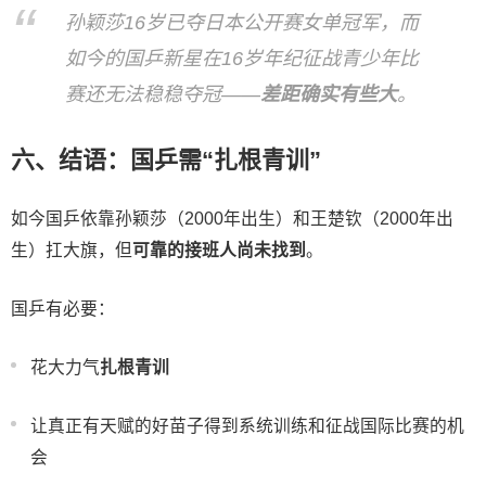
孙颖莎16岁已夺日本公开赛女单冠军，而
如今的国乒新星在16岁年纪征战青少年比
赛还无法稳稳夺冠——
差距确实有些大
。
六、结语：国乒需“扎根青训”
如今国乒依靠孙颖莎（2000年出生）和王楚钦（2000年出
生）扛大旗，但
可靠的接班人尚未找到
。
国乒有必要：
花大力气
扎根青训
让真正有天赋的好苗子得到系统训练和征战国际比赛的机
会