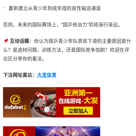
重新建立从青少年到成年组的良性输送通道
否则，未来的国际赛场上，“国乒统治力”恐将渐行渐远。
互动话题
：你认为国乒青少年队表现下滑的主要原因是什
么？是选材问题、训练方法，还是国际竞争加剧？欢迎在评
论区分享你的看法。
下注网址直达：
大发体育