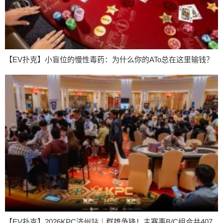
【EV扑克】小盲位的慢性毒药：为什么你的ATo总在这里输钱？
【EV扑克】2026KPC济州站｜群雄争锋！主赛事B/C组合共407