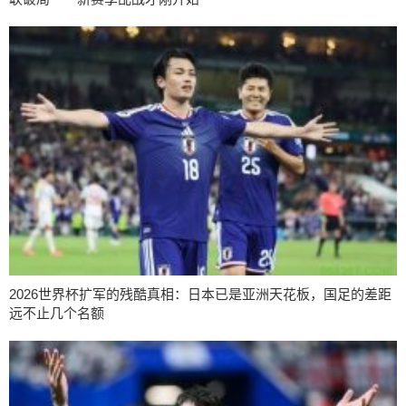
2026世界杯扩军的残酷真相：日本已是亚洲天花板，国足的差距
远不止几个名额