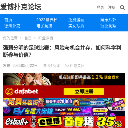
爱博扑克论坛
登录
注册
首页
2022世界杯
免费漫画
娱乐八卦
德州扑克
电子竞技
美女写真
行业洞察
您的位置
首页
行业洞察
强弱分明的足球比赛：风险与机会并存，如何科学判
断参与价值？
发布: 2026年5月22日
94
阅读
评论关闭