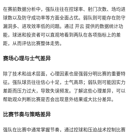
在赛前数据分析中，强队往往在控球率、射门次数、场均进
球数以及防守成功率等方面全面占优。弱队则可能存在防守
漏洞多、进攻效率低的问题。通过 开云 提供的数据统计功
能，球迷和投资者可以直观地看到两队在各项指标上的差
距，从而评估比赛整体走势。
赛场心理与士气差异
除了技术和战术层面，心理因素也是强弱分明比赛的重要特
征。强队球员往往信心十足，士气高昂；弱队则可能因实力
差距而压力过大，导致失误频发。了解这些心理差异，可以
帮助观众判断比赛是否会出现意外结果或大比分差异。
比赛节奏与策略差异
强队在比赛中通常掌握节奏，通过控球和压迫战术控制比赛