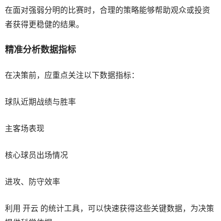
在面对强弱分明的比赛时，合理的策略能够帮助观众或投资
者获得更稳健的结果。
精准分析数据指标
在决策前，应重点关注以下数据指标：
球队近期战绩与胜率
主客场表现
核心球员出场情况
进攻、防守效率
利用 开云 的统计工具，可以快速获得这些关键数据，为决策