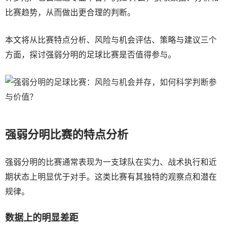
比赛趋势，从而做出更合理的判断。
本文将从比赛特点分析、风险与机会评估、策略与建议三个
方面，探讨强弱分明的足球比赛是否值得参与。
强弱分明比赛的特点分析
强弱分明的比赛通常表现为一支球队在实力、战术执行和近
期状态上明显优于对手。这类比赛有其独特的观察点和潜在
规律。
数据上的明显差距