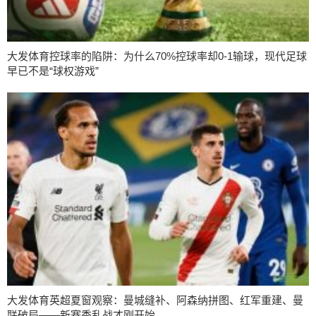
大发体育控球率的陷阱：为什么70%控球率却0-1输球，现代足球
早已不是“球权游戏”
大发体育英超夏窗观察：曼城缝补、阿森纳拼图、红军重建、曼
联破局——新赛季乱战才刚开始