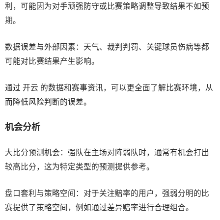
利，可能因为对手顽强防守或比赛策略调整导致结果不如预
期。
数据误差与外部因素：天气、裁判判罚、关键球员伤病等都
可能对比赛结果产生影响。
通过 开云 的数据和赛事资讯，可以更全面了解比赛环境，从
而降低风险判断的误差。
机会分析
大比分预测机会：强队在主场对阵弱队时，通常有机会打出
较高比分，这为特定类型的预测提供参考。
盘口套利与策略空间：对于关注赔率的用户，强弱分明的比
赛提供了策略空间，例如通过差异赔率进行合理组合。