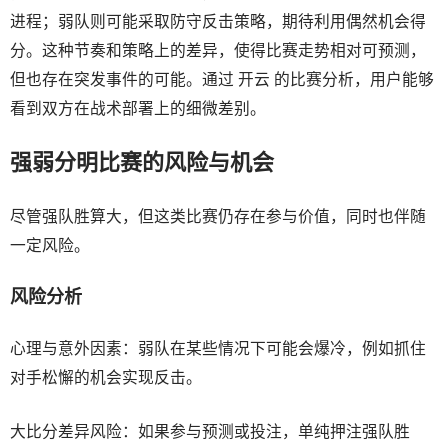
进程；弱队则可能采取防守反击策略，期待利用偶然机会得
分。这种节奏和策略上的差异，使得比赛走势相对可预测，
但也存在突发事件的可能。通过 开云 的比赛分析，用户能够
看到双方在战术部署上的细微差别。
强弱分明比赛的风险与机会
尽管强队胜算大，但这类比赛仍存在参与价值，同时也伴随
一定风险。
风险分析
心理与意外因素：弱队在某些情况下可能会爆冷，例如抓住
对手松懈的机会实现反击。
大比分差异风险：如果参与预测或投注，单纯押注强队胜