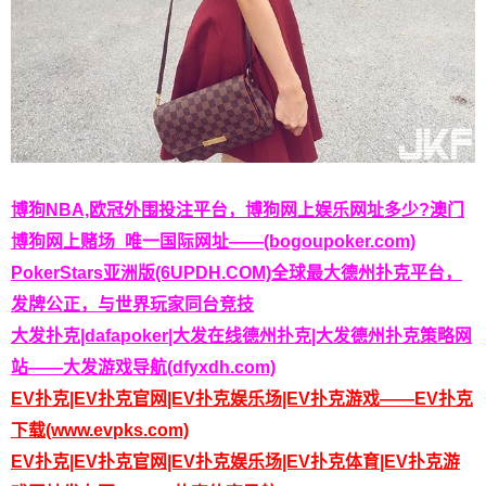
博狗NBA,欧冠外围投注平台，博狗网上娱乐网址多少?澳门
博狗网上赌场_唯一国际网址——(bogoupoker.com)
PokerStars亚洲版(6UPDH.COM)全球最大德州扑克平台，
发牌公正，与世界玩家同台竞技
大发扑克|dafapoker|大发在线德州扑克|大发德州扑克策略网
站——大发游戏导航(dfyxdh.com)
EV扑克|EV扑克官网|EV扑克娱乐场|EV扑克游戏——EV扑克
下载(www.evpks.com)
EV扑克|EV扑克官网|EV扑克娱乐场|EV扑克体育|EV扑克游