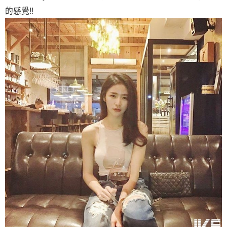
的感覺!!