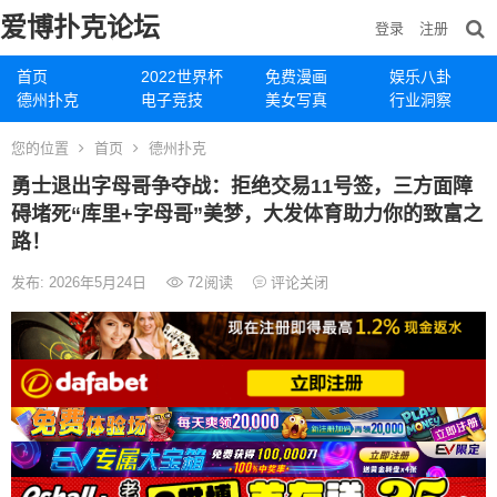
爱博扑克论坛
登录
注册
首页
2022世界杯
免费漫画
娱乐八卦
德州扑克
电子竞技
美女写真
行业洞察
您的位置
首页
德州扑克
勇士退出字母哥争夺战：拒绝交易11号签，三方面障
碍堵死“库里+字母哥”美梦，大发体育助力你的致富之
路！
发布: 2026年5月24日
72
阅读
评论关闭