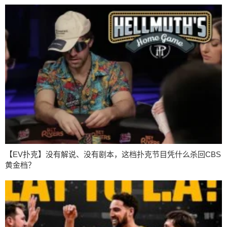
【EV扑克】没有解说、没有剧本，这档扑克节目凭什么杀回CBS
黄金档？