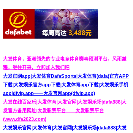
大发体育，亚洲领先的专业电竞体育赛事预测平台，风雨兼
程，继往开来，立即加入我们吧
大发官网app|大发体育DafaSports|大发体育(dafa)官方APP
下载|大发娱乐官方app下载|大发体育app下载|大发娱乐手机
app|dfvip.app——大发官网app(dfvip.app)
大发在线百家乐|大发体育|大发官网|大发娱乐场|dafa888|大
发官方备用网址|大发彩票平台——大发彩票平台
(www.dfa2023.com)
大发娱乐官网|大发体育|大发官网|大发娱乐场|dafa888|大发