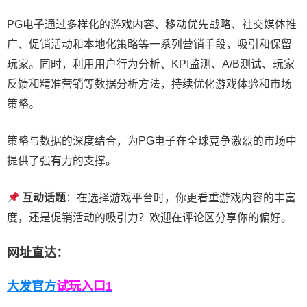
PG电子通过多样化的游戏内容、移动优先战略、社交媒体推
广、促销活动和本地化策略等一系列营销手段，吸引和保留
玩家。同时，利用用户行为分析、KPI监测、A/B测试、玩家
反馈和精准营销等数据分析方法，持续优化游戏体验和市场
策略。
策略与数据的深度结合，为PG电子在全球竞争激烈的市场中
提供了强有力的支撑。
互动话题
：在选择游戏平台时，你更看重游戏内容的丰富
度，还是促销活动的吸引力？欢迎在评论区分享你的偏好。
网址直达：
大发官方
试玩入口1