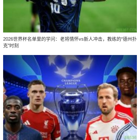
2026世界杯名单里的学问：老将情怀vs新人冲击，教练的“德州扑
克”时刻