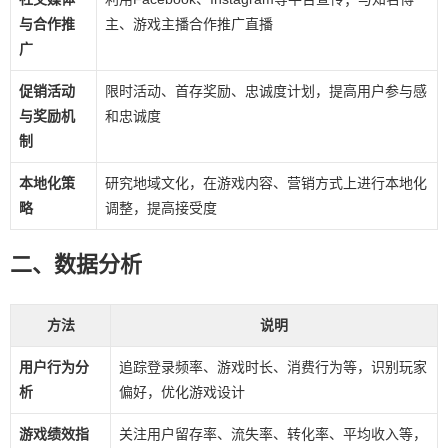
与合作推
主、游戏主播合作推广直播
广
促销活动
限时活动、首存奖励、忠诚度计划，提高用户参与感
与奖励机
和忠诚度
制
本地化策
研究地域文化，在游戏内容、营销方式上进行本地化
略
调整，提高接受度
二、数据分析
方法
说明
用户行为分
追踪登录频率、游戏时长、消费行为等，识别玩家
析
偏好，优化游戏设计
游戏绩效指
关注用户留存率、流失率、转化率、平均收入等，