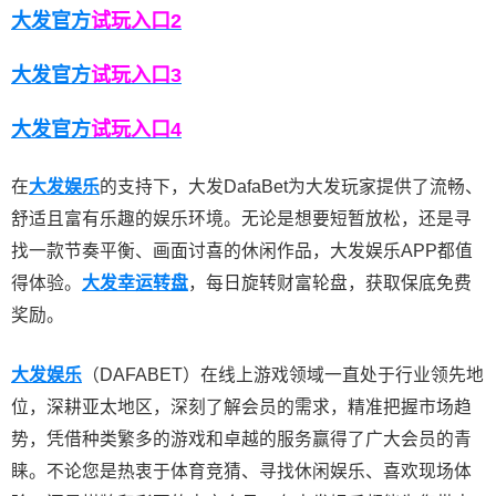
大发官
方
试玩入口2
大发官
方
试玩入口3
大发官
方
试玩入口4
在
大发娱乐
的支持下，大发DafaBet为大发玩家提供了流畅、
舒适且富有乐趣的娱乐环境。无论是想要短暂放松，还是寻
找一款节奏平衡、画面讨喜的休闲作品，大发娱乐APP都值
得体验。
大发幸运转盘
，每日旋转财富轮盘，获取保底免费
奖励。
大发娱乐
（DAFABET）在线上游戏领域一直处于行业领先地
位，深耕亚太地区，深刻了解会员的需求，精准把握市场趋
势，凭借种类繁多的游戏和卓越的服务赢得了广大会员的青
睐。不论您是热衷于体育竞猜、寻找休闲娱乐、喜欢现场体