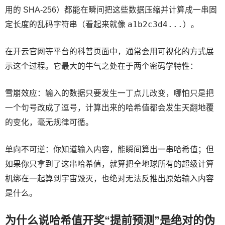
用的 SHA-256）都能在瞬间把这些数据压缩并计算成一串固
a1b2c3d4...
定长度的乱码字符串（看起来就像
）。
在开云官网等平台的科普页面中，通常会用可视化的方式展
示这个过程。它最大的牛气之处在于两个密码学特性：
雪崩效应：输入的数据只要发生一丁点儿改变，哪怕只是把
一个句号改成了逗号，计算出来的哈希值都会发生天翻地覆
的变化，毫无规律可循。
单向不可逆：你知道输入内容，能瞬间算出一串哈希值；但
如果你只拿到了这串哈希值，就算把全地球所有的超级计算
机绑在一起算到宇宙毁灭，也绝对无法反推出原始输入内容
是什么。
为什么说哈希值开奖“提前预测”是绝对的伪