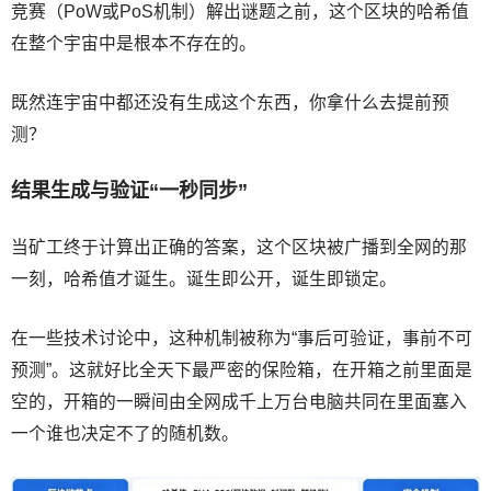
竞赛（PoW或PoS机制）解出谜题之前，这个区块的哈希值
在整个宇宙中是根本不存在的。
既然连宇宙中都还没有生成这个东西，你拿什么去提前预
测？
结果生成与验证“一秒同步”
当矿工终于计算出正确的答案，这个区块被广播到全网的那
一刻，哈希值才诞生。诞生即公开，诞生即锁定。
在一些技术讨论中，这种机制被称为“事后可验证，事前不可
预测”。这就好比全天下最严密的保险箱，在开箱之前里面是
空的，开箱的一瞬间由全网成千上万台电脑共同在里面塞入
一个谁也决定不了的随机数。