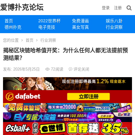
爱博扑克论坛
登录
注册
首页
2022世界杯
免费漫画
娱乐八卦
德州扑克
电子竞技
美女写真
行业洞察
您的位置
首页
行业洞察
揭秘区块链哈希值开奖：为什么任何人都无法提前预
测结果？
发布: 2026年5月25日
72
阅读
评论关闭