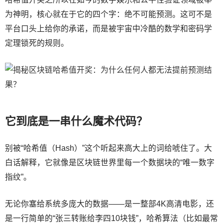
为神明，核心就在于它的四个字：绝不可能预测。这可不是
平台口头上给你的承诺，而是被宇宙中冷酷的数学和密码学
定理锁死的规则。
它到底是一串什么魔术代码？
别被“哈希值（Hash）”这个听起来高大上的词给唬住了。大
白话解释，它就像是区块链世界里每一个数据块的“唯一数字
指纹”。
无论你塞给系统多庞大的数据——是一整部4K高清电影，还
是一行简单的“张三转账给李四10块钱”，哈希算法（比如最常