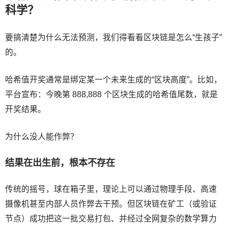
科学？
要搞清楚为什么无法预测，我们得看看区块链是怎么“生孩子”
的。
哈希值开奖通常是绑定某一个未来生成的“区块高度”。比如，
平台宣布：今晚第 888,888 个区块生成的哈希值尾数，就是
开奖结果。
为什么没人能作弊？
结果在出生前，根本不存在
传统的摇号，球在箱子里，理论上可以通过物理手段、高速
摄像机甚至内部人员作弊去干预。但区块链在矿工（或验证
节点）成功把这一批交易打包、并经过全网复杂的数学算力