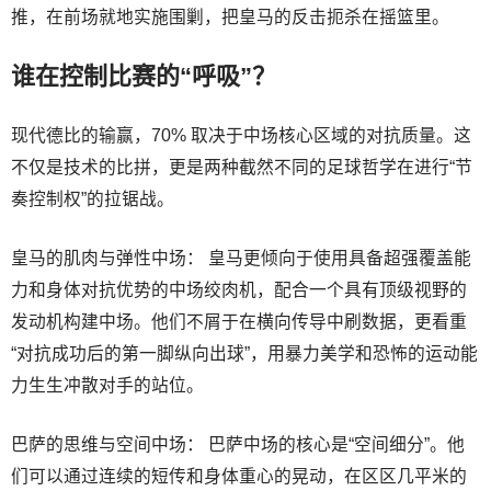
推，在前场就地实施围剿，把皇马的反击扼杀在摇篮里。
谁在控制比赛的“呼吸”？
现代德比的输赢，70% 取决于中场核心区域的对抗质量。这
不仅是技术的比拼，更是两种截然不同的足球哲学在进行“节
奏控制权”的拉锯战。
皇马的肌肉与弹性中场： 皇马更倾向于使用具备超强覆盖能
力和身体对抗优势的中场绞肉机，配合一个具有顶级视野的
发动机构建中场。他们不屑于在横向传导中刷数据，更看重
“对抗成功后的第一脚纵向出球”，用暴力美学和恐怖的运动能
力生生冲散对手的站位。
巴萨的思维与空间中场： 巴萨中场的核心是“空间细分”。他
们可以通过连续的短传和身体重心的晃动，在区区几平米的