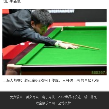
创历史新低
上海大师赛：赵心童6-2横扫丁俊晖，三杆破百强势晋级八强
免费漫画
美女写真
电子竞技
2022世界杯投注
蜗牛扑克
欧宝娱乐官网
迈博棋牌