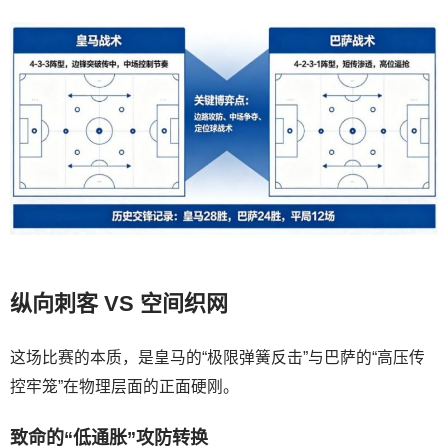
纵向刺客 VS 空间织网
这场比赛的本质，是皇马的“极限弹簧反击”与巴萨的“高压传
控牢笼”在物理层面的正面硬刚。
致命的“低通胀”攻防转换