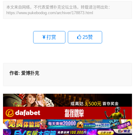
本文来自网络，不代表爱博扑克论坛立场，转载请注明出处：
https://www.pukebodog.com/archiver/178873.html
打赏
25
赞
作者:
爱博扑克