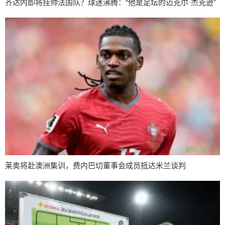
齐达内即将挂帅法国队？球迷沸腾：“他是足坛的迈克尔·杰克逊”
莱奥将赴澳洲集训，费内巴切董事会成员抵达米兰谈判