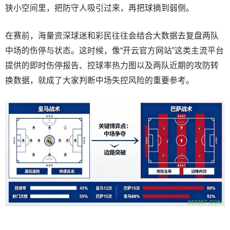
狭小空间里，把防守人吸引过来，再把球摘到弱侧。
在赛前，海量资深球迷和彩民往往会结合大数据去复盘两队
中场的伤停与状态。这时候，像“开云官方网站”这类主流平台
提供的即时伤停报告、控球率热力图以及两队近期的攻防转
换数据，就成了大家判断中场失控风险的重要参考。