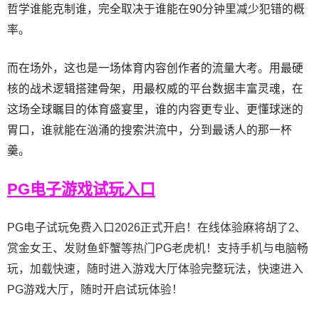
哲学谁能克制谁，完全取决于谁能在90分钟里减少犯错的概
率。
而在场外，这也是一场体育内容创作者的流量大考。用最硬
核的战术逻辑搭建骨架，用最权威的平台数据丰富灵魂，在
这场全球瞩目的体育盛宴里，谁的内容更专业、更懂球迷的
胃口，谁就能在汹涌的搜索洪流中，分到最诱人的那一杯
羹。
PG电子游戏试玩入口
PG电子试玩免费入口2026正式开启！在线体验麻将胡了2、
赏金女王、发财鱼虾蟹等热门PG老虎机！支持手机与电脑畅
玩，加载快速，随时进入游戏大厅体验完整玩法，快速进入
PG游戏大厅，随时开启试玩体验！