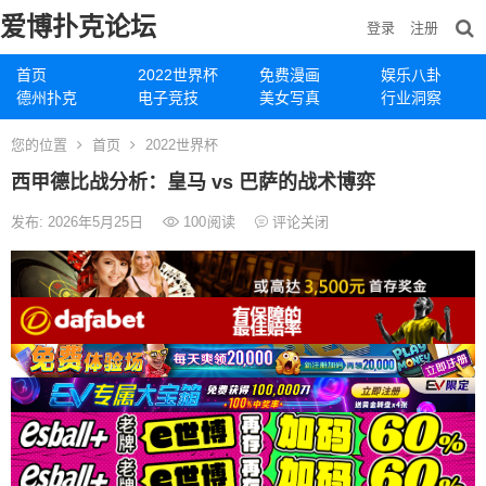
爱博扑克论坛
登录
注册
首页
2022世界杯
免费漫画
娱乐八卦
德州扑克
电子竞技
美女写真
行业洞察
您的位置
首页
2022世界杯
西甲德比战分析：皇马 vs 巴萨的战术博弈
发布: 2026年5月25日
100
阅读
评论关闭