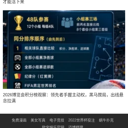
才能活下来
2026博览会积分榜观察：领先者手握主动权，黑马搅局，出线悬
念拉满
免费漫画
美女写真
电子竞技
2022世界杯投注
蜗牛扑克
欧宝娱乐官网
迈博棋牌