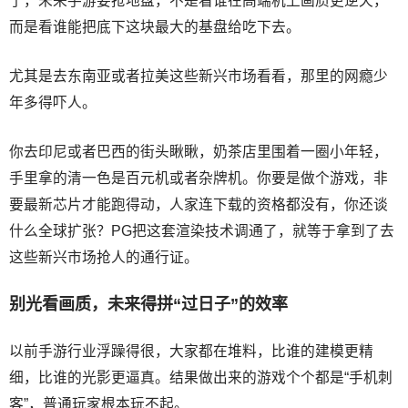
了，未来手游要抢地盘，不是看谁在高端机上画质更逆天，
而是看谁能把底下这块最大的基盘给吃下去。
尤其是去东南亚或者拉美这些新兴市场看看，那里的网瘾少
年多得吓人。
你去印尼或者巴西的街头瞅瞅，奶茶店里围着一圈小年轻，
手里拿的清一色是百元机或者杂牌机。你要是做个游戏，非
要最新芯片才能跑得动，人家连下载的资格都没有，你还谈
什么全球扩张？PG把这套渲染技术调通了，就等于拿到了去
这些新兴市场抢人的通行证。
别光看画质，未来得拼“过日子”的效率
以前手游行业浮躁得很，大家都在堆料，比谁的建模更精
细，比谁的光影更逼真。结果做出来的游戏个个都是“手机刺
客”，普通玩家根本玩不起。