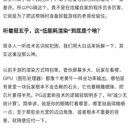
差评。所以PG搞这个，真不是在炫耀自家的程序员多厉害，
它就是为了把这帮随时准备卸载游戏的老哥给留住。
听着挺玄乎，这“低能耗渲染”到底是个啥？
很多人一听技术名词就犯困，我们用大白话来拆解一下，其
实这事没那么神。
以前手游的渲染方式特别笨，管你屏幕多大、玩家在看哪，
GPU（图形处理器）都像个老黄牛一样全功率输出。哪怕是
背景里一块玩家根本不会去瞅的石头，它也要精雕细琢，把
芯片累得半死。PG这套新技术的逻辑就聪明多了，叫“减少无
效计算”。简单讲，就是你的眼睛盯着哪里，哪里就画得精细
一点；至于那些余光里的边边角角、或者根本不重要的背
景，就随便应付一下。