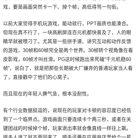
戏，要是画面突然卡一下、掉个帧，高低得骂一句街。
以前大家觉得手机玩游戏，能动就行，PPT画质也能凑合。
但现在真不行了，一块高刷屏连百元机都快普及了，人的眼
睛早就被喂刁了。尤其是一些拼手速、讲究互动和动作反馈
的游戏，30帧和60帧完全是两个世界。30帧转个视角像在看
皮影戏，60帧才叫丝滑。PG这时候跑出来死磕“千元机稳60
帧”，说白了，就是把那些长期被大厂嫌弃的普通玩家当人看
了，直接戳中了他们的心窝子。
而且现在的年轻人脾气急，根本没耐性。
有个行业数据挺逗的，说现在的玩家对卡顿的容忍度已经低
到了一个临界点。游戏画面只要连续卡个两三秒，或者在关
键团战的时候掉个帧，玩家退出率就会像直线一样往上飙。
很多人退了就不再回来了，顺手还要在应用商店里给个一星