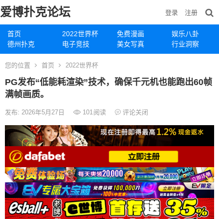
爱博扑克论坛
登录
注册
首页
2022世界杯
免费漫画
娱乐八卦
德州扑克
电子竞技
美女写真
行业洞察
您的位置
首页
2022世界杯
PG发布“低能耗渲染”技术，确保千元机也能跑出60帧
满帧画质。
发布: 2026年5月27日
101
阅读
评论关闭