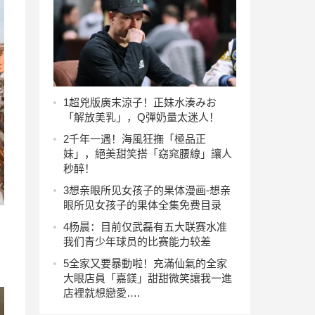
1
超兇版廣末涼子！正妹水湊みお
「解放美乳」，Q彈奶量太迷人！
2
千年一遇！海風狂撫「極品正
妹」，絕美甜笑搭「窈窕腰線」讓人
秒醉！
3
想亲眼所见女孩子的果体漫画-想亲
眼所见女孩子的果体全集免费目录
4
杨晨：目前仅武磊有五大联赛水准
我们青少年球员的比赛能力较差
5
全家又要暴動啦！充滿仙氣的全家
大眼店員「嘉鎂」甜甜微笑讓我一進
店裡就想戀愛….