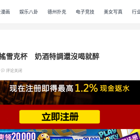
费漫画
娱乐八卦
德州扑克
电子竞技
美女写真
行
搖雪克杯 奶酒特調還沒喝就醉
评论关闭