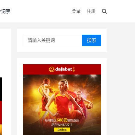
登录
注册
业洞察
搜索