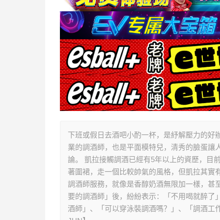
下班或假日去酒吧小酌一杯，是紓解壓力的好
業的調酒師，也是平面模特兒，清秀的臉蛋讓
論。 凱拉接觸調酒已經有5年以上的資歷，目前在台
著圍裙，走一個比較帥氣的風格，但凱拉其實
調酒師服務，就像是香醇奶酒無限加一樣，甚
要的調酒師」後，紛紛表示：「不用喝就醉了
酒師」、「可以穿泳裝調酒嗎？」、「調酒工作照