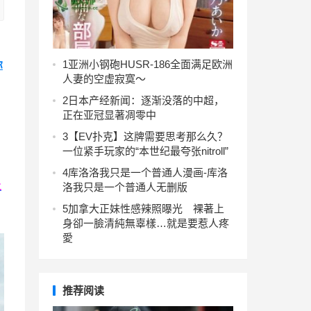
1
亚洲小钢砲HUSR-186全面满足欧洲
你
人妻的空虚寂寞～
2
日本产经新闻：逐渐没落的中超，
正在亚冠显著凋零中
3
【EV扑克】这牌需要思考那么久？
一位紧手玩家的“本世纪最夸张nitroll”
4
库洛洛我只是一个普通人漫画-库洛
让
洛我只是一个普通人无删版
5
加拿大正妹性感辣照曝光 裸著上
身卻一臉清純無辜樣…就是要惹人疼
愛
推荐阅读