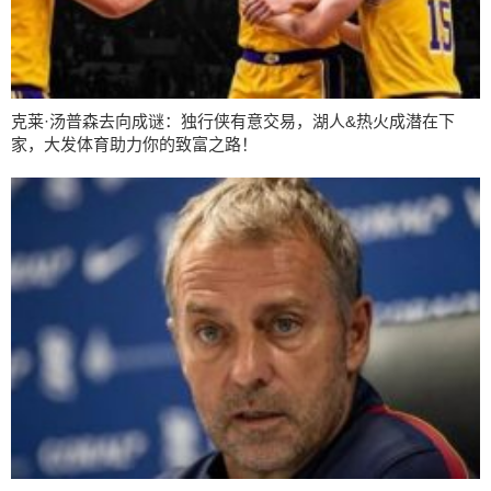
克莱·汤普森去向成谜：独行侠有意交易，湖人&热火成潜在下
家，大发体育助力你的致富之路！