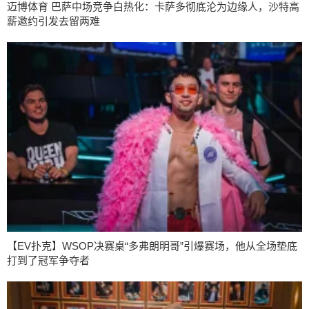
迈博体育 巴萨中场竞争白热化：卡萨多彻底沦为边缘人，沙特高
薪邀约引发去留两难
【EV扑克】WSOP决赛桌“多弗朗明哥”引爆赛场，他从全场垫底
打到了冠军争夺者