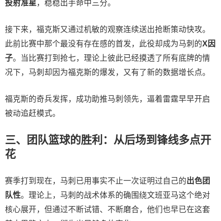
投射准星
，稳稳出手命中三分。
接下来，福克斯又通过机敏的观察连续送出抢断策动快攻。
此前比赛中那个最没有存在感的首发，此役却成为马刺的
X因
子
。当比赛打到抢七，理论上彼此已经摸透了所有底牌的情
况下，马刺却因为福克斯的爆发，又有了新的数据增长点。
福克斯的奇兵发挥，成功助推马刺领先，逼着雷霆早早开启
被动追赶模式。
三、团队篮球的胜利：从后场到锋线多点开
花
赛季打到现在，马刺已用事实不止一次证明过自己的
出色团
队性
。理论上，马刺的战术体系的确围绕文班亚马这个绝对
核心展开，但通过不断试错、不断磨合，他们也早已在这套