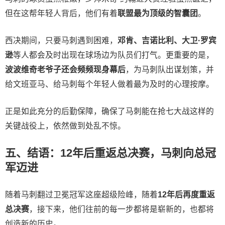
但在这帮年轻人背后，他们有着
联盟最为顶级的智囊团
。
西决期间，只要马刺遇到困难，
邓肯、吉诺比利、大卫·罗宾
逊
等人都会及时出现在球场边为队员们打气。更重要的是，
波波维奇老爷子还会频频现身幕后
，为马刺队出谋划策，并
给文班亚马、给马刺每个年轻人做着最为及时的心理按摩。
正是如此充分的后勤保障，确保了马刺能在抢七大战这样的
关键战役上，依然做到处乱不惊。
五、结语：12年后重返总决赛，马刺向总冠
军迈进
随着马刺翻过卫冕冠军这座超级险峰，随着
12年后再度重返
总决赛
，接下来，他们往前的每一步都将是崭新的，也都将
创造新的历史。