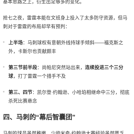
基本思路之上，衍生出足够多的变化。
抢七之夜，雷霆本能在文班身上投入了太多防守资源，但马
刺对于雷霆的布局却早有预判：
上半场
：马刺球权有意朝外线持球手倾斜——福克斯之
外，卡斯尔也贡献颇丰
第三节前半段
：尚帕尼突然站出来，
连续投进三个三分
球
，打了雷霆一个措手不及
第三、四节
：凯尔登·约翰逊、小哈珀相继命中三分，彻底
杀死比赛悬念
四、马刺的“幕后智囊团”
马刺的球员虽然稚嫩，少帅米奇·约翰逊大赛经验虽然匮乏，