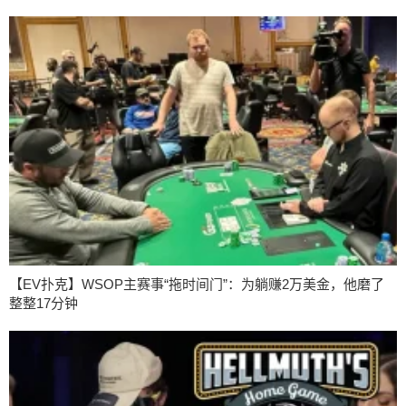
【EV扑克】WSOP主赛事“拖时间门”：为躺赚2万美金，他磨了
整整17分钟