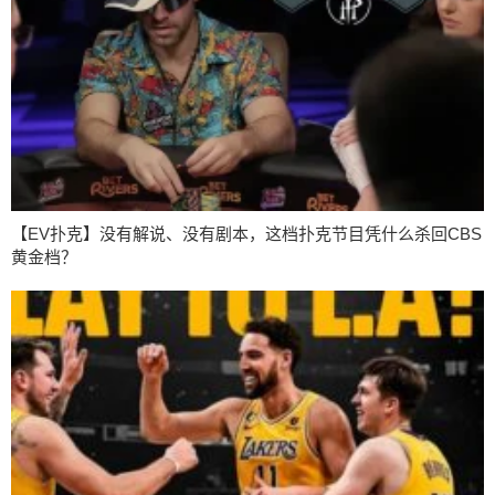
【EV扑克】没有解说、没有剧本，这档扑克节目凭什么杀回CBS
黄金档？