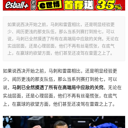
如果说西决开始之前，马刺和雷霆相比，还是明显经验更
少、阅历更浅的那支队伍，那么当系列赛打到抢七，可以
说，马刺已全然摸透了所有在高端局中应敌的关窍。无论在
实战层面，还是心理层面，他们不再有丝毫慌张，在底气
上，在赢球的欲望方面，他们甚至还凌驾在雷霆之上了。
如果说西决开始之前，马刺和雷霆相比，还是明显经验更
少、阅历更浅的那支队伍，那么当系列赛打到抢七，可以
说，
马刺已全然摸透了所有在高端局中应敌的关窍
。无论在
实战层面，还是心理层面，他们不再有丝毫慌张，在底气
上，在赢球的欲望方面，他们甚至还凌驾在雷霆之上了。