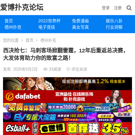
爱博扑克论坛
登录
注册
首页
2022世界杯
免费漫画
娱乐八卦
德州扑克
电子竞技
美女写真
行业洞察
您的位置
首页
德州扑克
西决抢七：马刺客场掀翻雷霆，12年后重返总决赛，
大发体育助力你的致富之路！
发布: 2026年6月2日
33
阅读
评论关闭