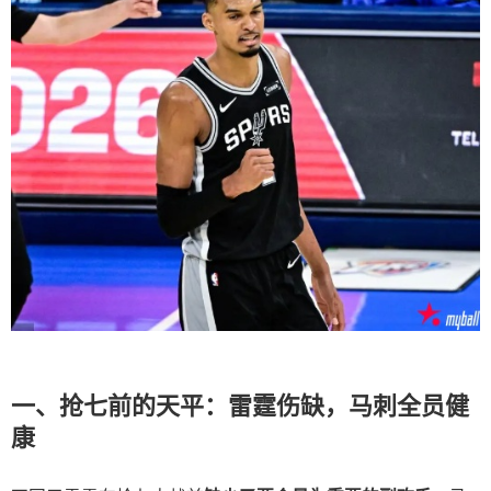
一、抢七前的天平：雷霆伤缺，马刺全员健
康