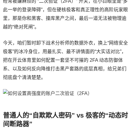
经常被嫌麻烦的 “二次验证（2FA）” 开关，在小白眼里是“多
此一举的登录障碍”，但在硬核极客和真正理性的高阶玩家眼
里，那是你和黑客、撞库黑产之间，最后一道无法被物理逾
越的“绝对死闸”。
今天，咱们暂时卸下战术分析师的数据外衣，换上“网络安全
极客”的冰冷身位，用最扎实、最不讲情面的“大实话对比”，
把在开云体育里如何配置一套坚不可摧的 2FA 动态防御体
系、以及如何反向降维打击黑产套路的底层真相，给兄弟们
彻底盘个清清楚楚。
普通人的“自欺欺人密码” vs 极客的“动态时
间断路器”