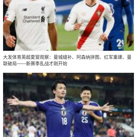
大发体育英超夏窗观察：曼城缝补、阿森纳拼图、红军重建、曼
联破局——新赛季乱战才刚开始