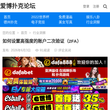
爱博扑克论坛
登录
注册
首页
2022世界杯
免费漫画
娱乐八卦
德州扑克
电子竞技
美女写真
行业洞察
您的位置
首页
行业洞察
如何设置高强度的账户二次验证（2FA）
发布: 2026年6月3日
91
阅读
评论关闭