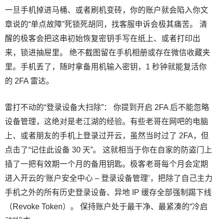
一旦手机掉进马桶、或者刷机变砖，你的账户就会陷入你文
章说的“单点故障”死锁死胡同，找客服申诉会极其痛苦。 清
醒的极客会把这串初始恢复密钥手写在纸上、或者打印出
来，锁进抽屉里。 绝不截图留在手机相册或存在微信收藏夹
里。手机丢了，随时拿备用机输入密钥，1 秒钟就能复活你
的 2FA 雷达。
雷打不动的“登录设备大扫除”： 你提到开启 2FA 后不能忽略
设备管理，这绝对是老江湖的经验。有些老哥在网吧的电脑
上、或者朋友的手机上登录过开云，虽然当时过了 2FA，但
点击了“记住此设备 30 天”。 这就相当于你在自家的防盗门上
插了一把有效期一个月的备用钥匙。极客老哥每个月会定期
进入开云的‘账户安全中心 – 登录设备管理’，把除了自己主力
手机之外的所有历史登录设备、异地 IP 缓存全部强制踢下线
（Revoke Token）。 保持账户处于最干净、最紧凑的“冷启