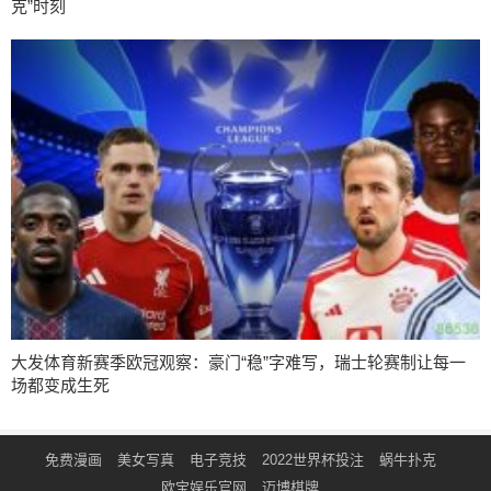
克”时刻
大发体育新赛季欧冠观察：豪门“稳”字难写，瑞士轮赛制让每一
场都变成生死
免费漫画
美女写真
电子竞技
2022世界杯投注
蜗牛扑克
欧宝娱乐官网
迈博棋牌