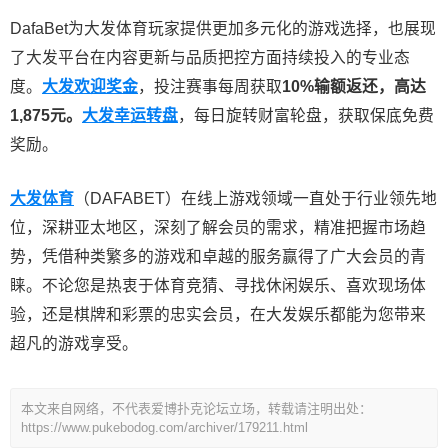
DafaBet
为大发体育玩家提供更加多元化的游戏选择，也展现
了大发平台在内容更新与品质把控方面持续投入的专业态
度。
大发欢迎奖金
，投注赛事每周获取
10%输额返还，高达
1,875元。
大发幸运转盘
，每日旋转财富轮盘，获取保底免费
奖励。
大发体育
（DAFABET）在线上游戏领域一直处于行业领先地
位，深耕亚太地区，深刻了解会员的需求，精准把握市场趋
势，凭借种类繁多的游戏和卓越的服务赢得了广大会员的青
睐。不论您是热衷于体育竞猜、寻找休闲娱乐、喜欢现场体
验，还是棋牌和彩票的忠实会员，在大发娱乐都能为您带来
超凡的游戏享受。
本文来自网络，不代表爱博扑克论坛立场，转载请注明出处：
https://www.pukebodog.com/archiver/179211.html