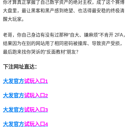
你才算真正掌握了自己数字资产的绝对主权，成了这个赛博
大盘里，最让黑客和黑产感到绝望、也活得最安稳的终极清
醒大玩家。
老哥，你自己身边有没有过那种“自大、嫌麻烦”不肯开 2FA，
结果因为在别的网站用了相同密码被撞库、导致资产受损，
最后跑来找你哭诉的“反面教材”朋友？
下注网址直达：
大发官方
试玩入口1
大发官
方
试玩入口2
大发官
方
试玩入口3
大发官
方
试玩入口4