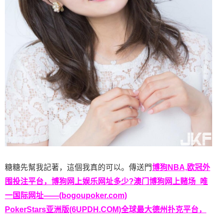
糖糖先幫我記著，這個我真的可以。傳送門
博狗NBA,欧冠外
围投注平台，博狗网上娱乐网址多少?澳门博狗网上赌场_唯
一国际网址——(bogoupoker.com)
PokerStars亚洲版(6UPDH.COM)全球最大德州扑克平台，