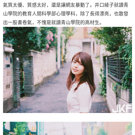
氣質太優、質感太好，還是讓網友暴動了。井口綾子就讀青
山學院的教育人間科學部心理學科，除了長得漂亮，也散發
出一股書卷氣，不愧是就讀青山學院的高材生。