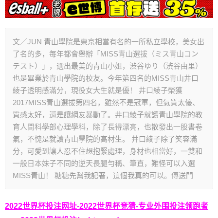
文／JUN 青山學院是東京相當有名的一所私立學校，美女出
了名的多，每年都會舉辦「MISS青山選拔（ミス青山コン
テスト）」，選出最美的青山小姐，渋谷ゆり（渋谷由里）
也是畢業於青山學院的校友。今年第四名的MISS青山井口
綾子透明感滿分，現役女大生就是優！ 井口綾子榮獲
2017MISS青山選拔第四名，雖然不是冠軍，但氣質太優、
質感太好，還是讓網友暴動了。井口綾子就讀青山學院的教
育人間科學部心理學科，除了長得漂亮，也散發出一股書卷
氣，不愧是就讀青山學院的高材生。 井口綾子除了笑容滿
分，可愛到讓人忍不住想抱緊處理，身材也相當好，一雙和
一般日本妹子不同的逆天長腿勻稱、筆直，難怪可以入選
MISS青山！ 糖糖先幫我記著，這個我真的可以。傳送門
2022世界杯投注网址-2022世界杯竞猜-专业外围投注领跑者