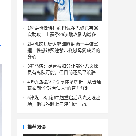
1
吃饼也做饼！姆巴佩在巴黎已有88
次助攻，上赛季26次助攻队内最多
让
2
巨乳妹焦糖大奶渾圓飽滿一手難掌
握 性感辣照連發…撫慰母愛缺乏的
身心
3
罗马诺：尽管被扣分让部分尤文球
员有离队可能，但目前还风平浪静
4
J9九游会VIP尊享体系解析：从普通
玩家到“全球合伙人”的晋升红利
5
津媒：8月初中超重启后蒋光太没出
场，他很难赶上与津门虎一战
推荐阅读