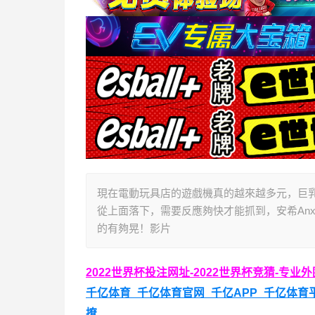
現在電動玩具店的遊戲機真的越來越多元，巨乳
從上面落下，需要反應夠快才能抓到，安希An
的有夠晃！影片
2022世界杯投注网址-2022世界杯竞猜-专业外围
千亿体育_千亿体育官网_千亿APP_千亿体育
撩