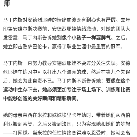
师
马丁内斯对安德烈耶娃的情绪崩溃既有
耐心
也有
严厉
。去年
印第安维尔斯决赛前，安德烈耶娃情绪激动，对她的团队大
发雷霆，马丁内斯告诉她
别像个小孩子一样耍脾气
。之后，
她立即击败萨巴伦卡，赢得了职业生涯中最重要的冠军。
马丁内斯一直努力教导安德烈耶娃不要过分关注失误。安德
烈耶娃在练习中可以打出八个漂亮的球，然后在第九个失误
后，她会为此自责不已。马丁内斯不断告诉她：
要想在这个
运动中生存下去，她必须更加专注于场上场下、训练和比赛
中能够创造的美好瞬间和精彩瞬间。
她的母亲莱西在米拉和妹妹埃里卡年幼时，带着她们从西伯
利亚搬到索契，之后又搬到法国，只为实现她和她们的梦想
——打网球。当米拉的任性情绪变得难以忍受时，她就会离