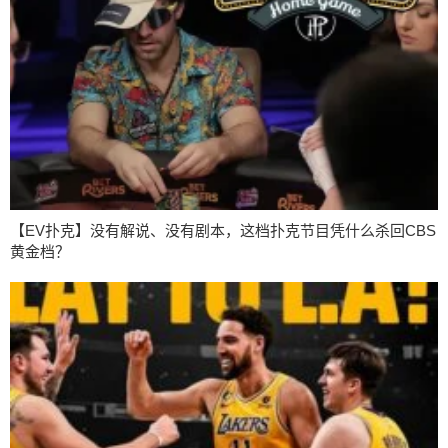
【EV扑克】没有解说、没有剧本，这档扑克节目凭什么杀回CBS
黄金档？