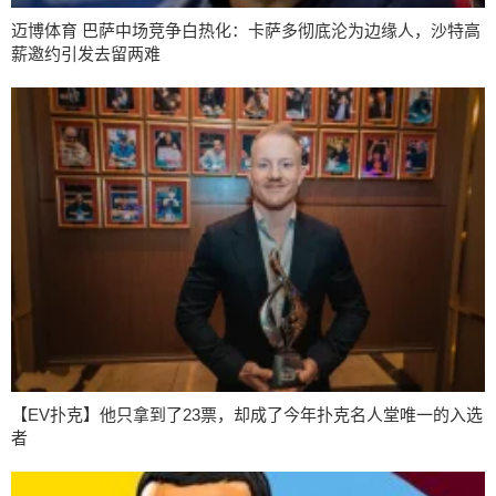
迈博体育 巴萨中场竞争白热化：卡萨多彻底沦为边缘人，沙特高
薪邀约引发去留两难
【EV扑克】他只拿到了23票，却成了今年扑克名人堂唯一的入选
者