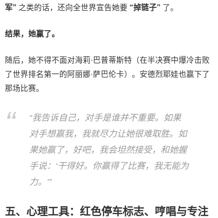
军”
之类的话，还向全世界宣告她要
“掉链子”
了。
结果，她赢了。
随后，她不得不面对海莉·巴普蒂斯特（在半决赛中爆冷击败
了世界排名第一的阿丽娜·萨巴伦卡）。安德烈耶娃也赢下了
那场比赛。
“我告诉自己，对手是谁并不重要。如果
对手想赢我，我就尽力让她很难取胜。如
果她赢了，好吧，我会坦然接受，和她握
手说：‘干得好。你赢得了比赛，我无能为
力。’”
五、心理工具：红色停车标志、哼唱与专注