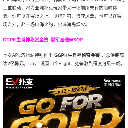
三重联动，将为亚洲扑克玩家带来一场前所未有的巅峰体
验。
你可以在赛场之上，以牌为刃，博弈风云；也可以在赛
场之外，赴一场山海之约，尝遍海岛烟火。
GGPK生肖神秘赏金赛
冠军直通WSOP
本次APL济州站特别推出“
GGPK
生肖神秘赏金赛
”，总保底高
达
2
亿韩元
，Day 1设置四个Flight，竞争激烈程度可见一斑。