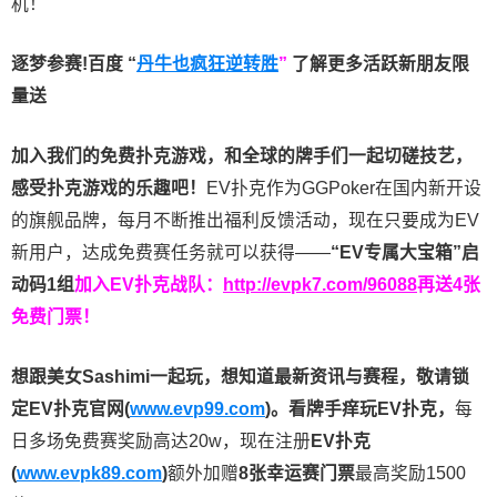
机！
逐梦参赛!百度 “
丹牛也疯狂逆转胜
”
了解更多
活跃新朋友限
量送
加入我们的免费扑克游戏，和全球的牌手们一起切磋技艺，
感受扑克游戏的乐趣吧！
EV扑克作为GGPoker在国内新开设
的旗舰品牌，每月不断推出福利反馈活动，现在只要成为EV
新用户，达成免费赛任务就可以获得——
“EV专属大宝箱”启
动码1组
加入EV扑克战队：
http://evpk7.com/96088
再送4张
免费门票！
想跟美女Sashimi一起玩，
想知道最新资讯与赛程，
敬请锁
定EV扑克官网(
www.evp99.com
)。
看牌手痒玩EV扑克，
每
日多场免费赛奖励高达20w，现在注册
EV扑克
(
www.evpk89.com
)
额外加赠
8张幸运赛门票
最高奖励1500