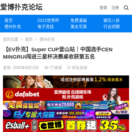
爱博扑克论坛
登录
注册
首页
2022世界杯
免费漫画
娱乐八卦
德州扑克
电子竞技
美女写真
行业洞察
您的位置
首页
德州扑克
【EV扑克】Super CUP釜山站｜中国选手CEN
MINGRUI闯进三星杯决赛桌收获第五名
发布: 2026年6月13日
77
阅读
评论关闭