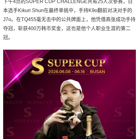
下午4点的SUPER CUP CHALLENGE共有25人次参赛，日
本选手Kikuri Shun在最终单挑中，手持K9o翻前对决对手的
J7o。在TQ455毫无击中的公共牌面上，他凭借高张成功手持
夺冠，斩获400万韩币奖金，这也是他个人职业生涯的第二
冠。