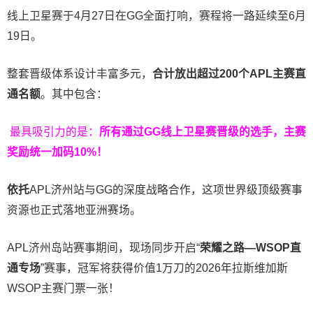
线上卫星赛于4月27日在GG全面打响，赛程将一路延续至6月
19日。
整套晋级体系设计丰富多元，
合计放出
超过200个
APL主赛直
通名额
。其中包含：
最具吸引力的是：
所有通过
GG
线上卫星赛晋级的选手，主赛
奖励统一加码
10%
！
依托
APL济州站与GG的深度战略合作，这项世界级顶级赛事
资源也正式落地亚洲赛场。
APL济州岛站赛事期间，现场同步开启“
荣耀之路
—WSOP
直
通专场
”赛事，冠军将获得价值1万刀的2026年拉斯维加斯
WSOP主赛门票一张！