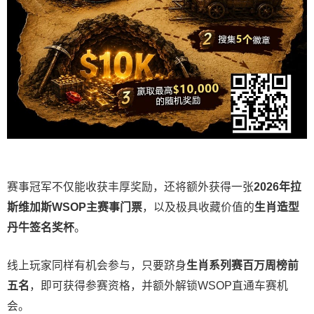
赛事冠军不仅能收获丰厚奖励，还将额外获得一张
2026
年拉
斯维加斯
WSOP
主赛事门票
，以及极具收藏价值的
生肖造型
丹牛签名奖杯
。
线上玩家同样有机会参与，只要跻身
生肖系列赛百万周榜前
五名
，即可获得参赛资格，并额外解锁WSOP直通车赛机
会。