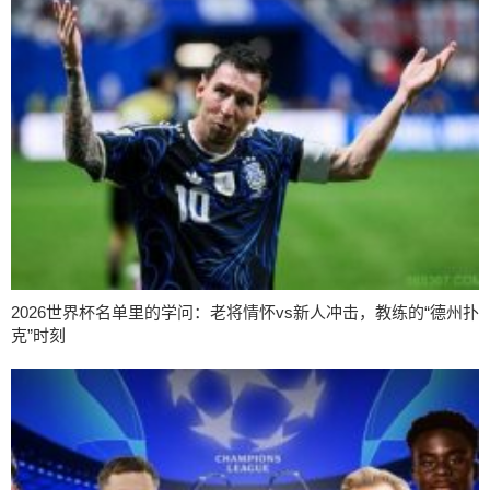
2026世界杯名单里的学问：老将情怀vs新人冲击，教练的“德州扑
克”时刻