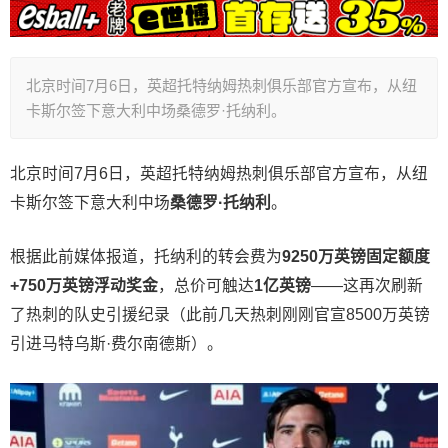
北京时间7月6日，英超托特纳姆热刺俱乐部官方宣布，从纽
卡斯尔签下意大利中场桑德罗·托纳利。
北京时间7月6日，英超托特纳姆热刺俱乐部官方宣布，从纽
卡斯尔签下意大利中场
桑德罗·托纳利
。
根据此前媒体报道，托纳利的转会费为
9250万英镑固定额度
+750万英镑浮动奖金
，总价可触达
1亿英镑
——这再次刷新
了热刺的队史引援纪录（此前几天热刺刚刚官宣8500万英镑
引进马特乌斯·费尔南德斯）。