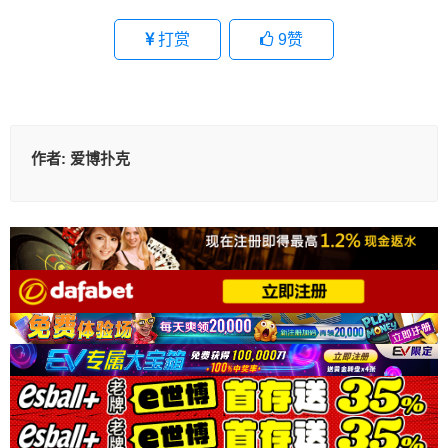
打赏
9
赞
作者:
爱博扑克