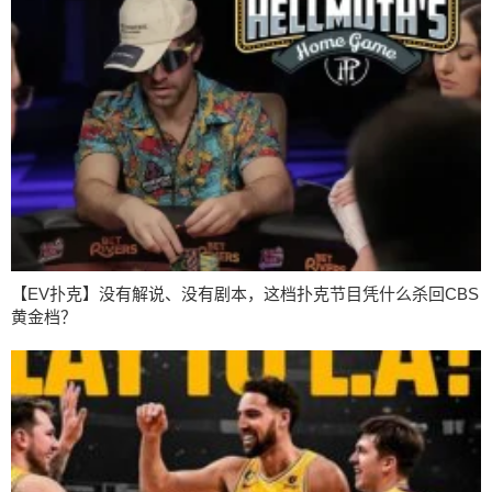
【EV扑克】没有解说、没有剧本，这档扑克节目凭什么杀回CBS
黄金档？