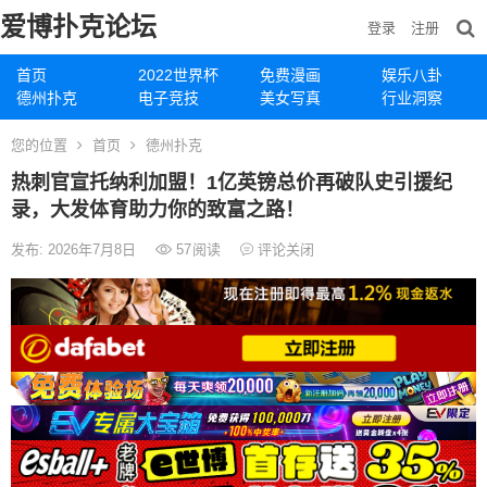
爱博扑克论坛
登录
注册
首页
2022世界杯
免费漫画
娱乐八卦
德州扑克
电子竞技
美女写真
行业洞察
您的位置
首页
德州扑克
热刺官宣托纳利加盟！1亿英镑总价再破队史引援纪
录，大发体育助力你的致富之路！
发布: 2026年7月8日
57
阅读
评论关闭