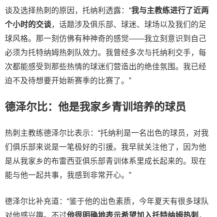
谈及选择热刺的原因，托纳利透露：“
我与主教练进行了近两
个小时的交谈
，话题涉及俱乐部、球迷、球场以及我们的足
球风格。那一刻仿佛有种神奇的感觉——我立刻意识到自己
必须为托特纳姆热刺队效力。我曾经多次与托纳利交手，每
次都能感受到那些热情的球迷们营造出的绝佳氛围。我已经
迫不及待想要开始新赛季的比赛了。”
德泽尔比：他是我家乡青训培养的球员
热刺主教练德泽尔比表示：“托纳利是一名出色的球员，对我
们俱乐部来说是一笔极好的引援。我早就关注他了，因为他
是从我家乡的布雷西亚俱乐部青训体系里成长起来的。现在
能与他一起共事，我感到非常开心。”
德泽尔比补充道：“鉴于他的出色素质，今年夏天有很多球队
对他感兴趣。不过
他很明确地表示希望加入托特纳姆热刺
，