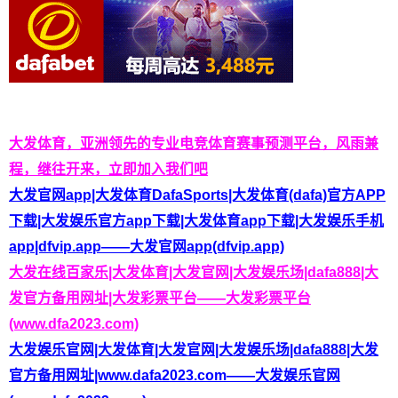
大发体育，亚洲领先的专业电竞体育赛事预测平台，风雨兼
程，继往开来，立即加入我们吧
大发官网app|大发体育DafaSports|大发体育(dafa)官方APP
下载|大发娱乐官方app下载|大发体育app下载|大发娱乐手机
app|dfvip.app——大发官网app(dfvip.app)
大发在线百家乐|大发体育|大发官网|大发娱乐场|dafa888|大
发官方备用网址|大发彩票平台——大发彩票平台
(www.dfa2023.com)
大发娱乐官网|大发体育|大发官网|大发娱乐场|dafa888|大发
官方备用网址|www.dafa2023.com——大发娱乐官网