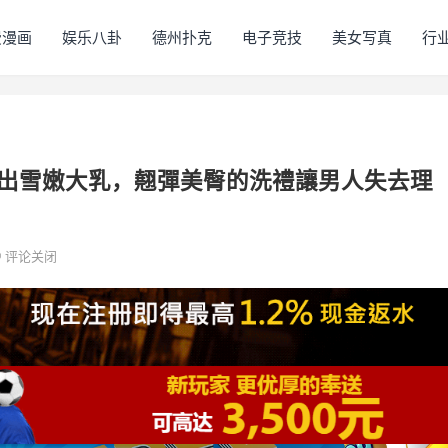
费漫画
娱乐八卦
德州扑克
电子竞技
美女写真
行
出雪嫩大乳，翹彈美臀的洗禮讓男人失去理
评论关闭