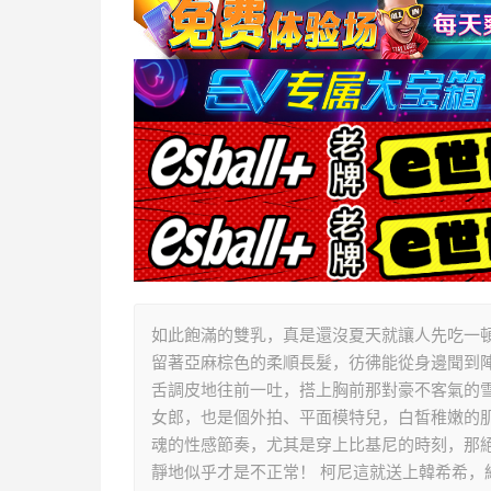
如此飽滿的雙乳，真是還沒夏天就讓人先吃一
留著亞麻棕色的柔順長髮，彷彿能從身邊聞到
舌調皮地往前一吐，搭上胸前那對豪不客氣的
女郎，也是個外拍、平面模特兒，白皙稚嫩的
魂的性感節奏，尤其是穿上比基尼的時刻，那
靜地似乎才是不正常！ 柯尼這就送上韓希希，