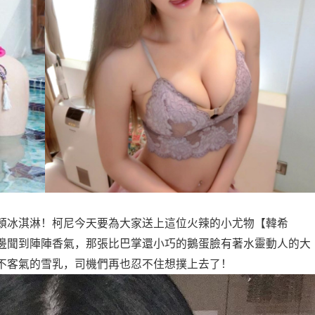
頓冰淇淋！柯尼今天要為大家送上這位火辣的小尤物【韓希
邊聞到陣陣香氣，那張比巴掌還小巧的鵝蛋臉有著水靈動人的大
不客氣的雪乳，司機們再也忍不住想撲上去了！