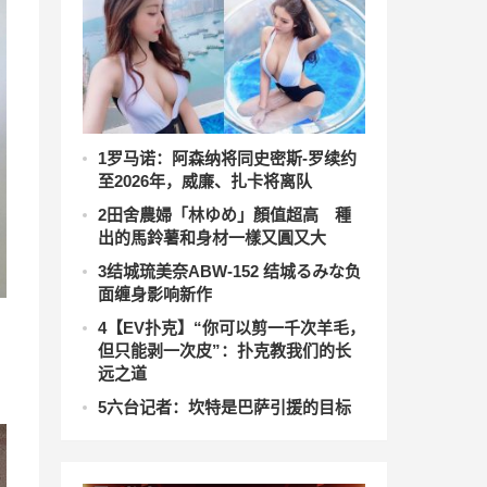
「港版板野友美」美乳曲線超兇，魚缸
中「火辣解放雄偉雙峰」！
1
罗马诺：阿森纳将同史密斯-罗续约
至2026年，威廉、扎卡将离队
2
田舍農婦「林ゆめ」顏值超高 種
出的馬鈴薯和身材一樣又圓又大
3
结城琉美奈ABW-152 结城るみな负
面缠身影响新作
4
【EV扑克】“你可以剪一千次羊毛，
但只能剥一次皮”：扑克教我们的长
远之道
5
六台记者：坎特是巴萨引援的目标