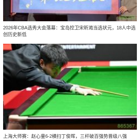
2026年CBA选秀大会落幕：宝岛控卫宋昕澔当选状元，18人中选
创历史新低
上海大师赛：赵心童6-2横扫丁俊晖，三杆破百强势晋级八强