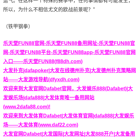
运气。在这样一个特殊的赛季中，任何事情都有可能发生，
所以，为什么不相信尤文的欧战前景呢？”
（铁甲钢拳）
乐天堂FUN88官网-乐天堂FUN88备用网址-乐天堂FUN88官
网-乐天堂FUN88平台-乐天堂FUN88app-乐天堂FUN88官网
入口——乐天堂FUN88(f88dh.com)
大发扑克|dafapoker|大发在线德州扑克|大发德州扑克策略网
站——大发游戏导航(dfyxdh.com)
欢迎来到大发官网Dafabet官网，大发娱乐888(Dafabet)|大
发娱乐场|dafa888|大发体育唯一备用网站
(www.2dafa88.com)!
欢迎来到大发体育Dafabet|大发体育官网|dafa888|大发娱乐
场——大发体育(www.daf22.com)
大发官网Dafabet|大发国际|大发网址|大发888开户|大发备用