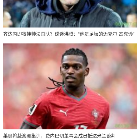
齐达内即将挂帅法国队？球迷沸腾：“他是足坛的迈克尔·杰克逊”
莱奥将赴澳洲集训，费内巴切董事会成员抵达米兰谈判