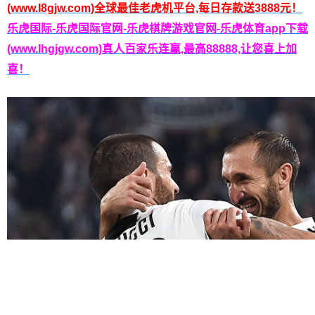
(www.l8gjw.com)全球最佳老虎机平台,每日存款送3888元！
乐虎国际-乐虎国际官网-乐虎棋牌游戏官网-乐虎体育app下载
(www.lhgjgw.com)真人百家乐连赢,最高88888,让您喜上加
喜！