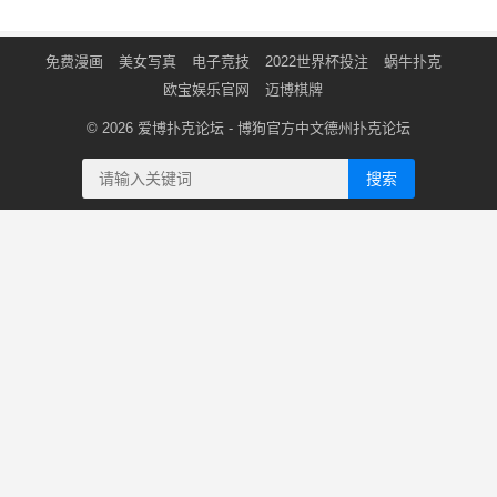
免费漫画
美女写真
电子竞技
2022世界杯投注
蜗牛扑克
欧宝娱乐官网
迈博棋牌
© 2026
爱博扑克论坛
- 博狗官方中文德州扑克论坛
搜索