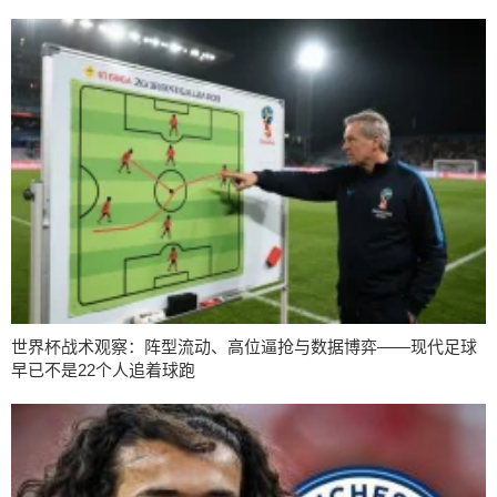
世界杯战术观察：阵型流动、高位逼抢与数据博弈——现代足球
早已不是22个人追着球跑