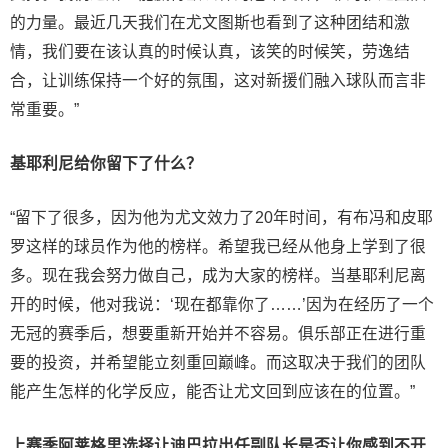
的力量。最近几天我们在尤文图斯也看到了这种团结和激
情，我们要在该认真的时候认真，该笑的时候笑，劳逸结
合，让训练保持一个好的氛围，这对新援们融入球队而言非
常重要。”
基耶利尼给你留下了什么？
“留下了很多，因为他为尤文效力了20年时间，有布冯和皮耶
罗这样的球员作为他的榜样。希望我已经从他身上学到了很
多。现在我会努力做自己，成为大家的榜样。当基耶利尼离
开的时候，他对我说：‘现在都靠你了……’因为在经历了一个
无冠的赛季后，想要重新开始并不容易。俱乐部正在进行重
要的投资，并希望能立刻重回巅峰。而这取决于我们的团队
能产生怎样的化学反应，能否让尤文回到应该在的位置。”
上赛季阿莱格里选择让迪巴拉出任副队长是否让你感到不开