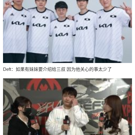
Deft：如果有妹妹要介绍给三叔 因为他关心的事太少了