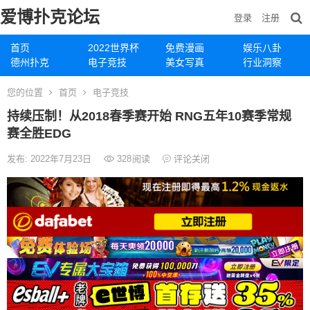
爱博扑克论坛
登录
注册
首页
2022世界杯
免费漫画
娱乐八卦
德州扑克
电子竞技
美女写真
行业洞察
您的位置
首页
电子竞技
持续压制！从2018春季赛开始 RNG五年10赛季常规
赛全胜EDG
发布: 2022年7月23日
328
阅读
评论关闭