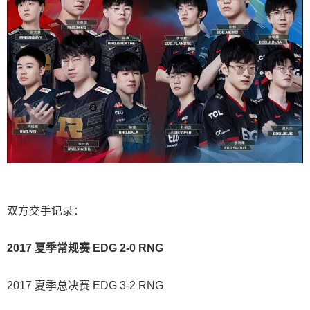
双方交手记录：
2017 夏季常规赛 EDG 2-0 RNG
2017 夏季总决赛 EDG 3-2 RNG