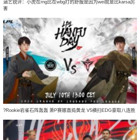
涵艺锐评：小虎在rng比在wbg打的舒服是因为wei就是比karsa厉
害
?Rookie岩雀石阵轰轰 萧P赛娜直捣黄龙 V5横扫EDG豪取八连胜