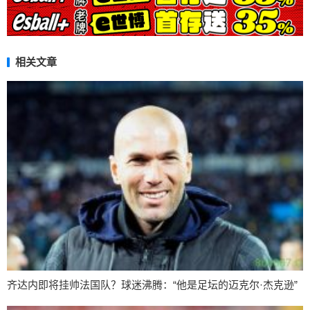
相关文章
齐达内即将挂帅法国队？球迷沸腾：“他是足坛的迈克尔·杰克逊”