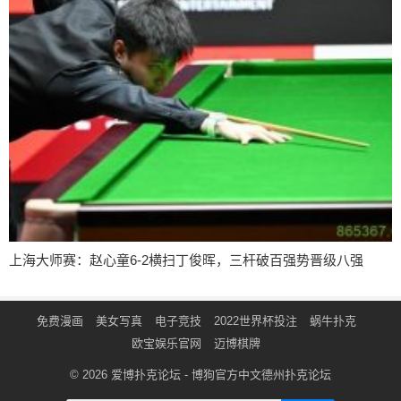
上海大师赛：赵心童6-2横扫丁俊晖，三杆破百强势晋级八强
免费漫画
美女写真
电子竞技
2022世界杯投注
蜗牛扑克
欧宝娱乐官网
迈博棋牌
© 2026
爱博扑克论坛
- 博狗官方中文德州扑克论坛