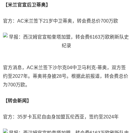
【米兰官宣后卫蒂奥】
官方：AC米兰签下21岁中卫蒂奥，转会费总价700万欧
官方消息，AC米兰签下沙尔克04中卫马利克-蒂奥，双方签
约至2027年。蒂奥将身披28号。根据此前报道，转会费总价
为700万欧。
【转会新闻】
官方：35岁卡瓦尼自由身加盟瓦伦西亚，签约至2024年