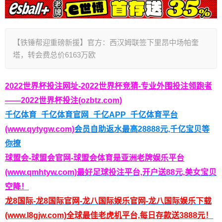
【铁锤帮迎重磅新援】官方：西汉姆联签下里昂中场帕奎
塔，转会费总价6163万欧
2022世界杯投注网址-2022世界杯竞猜-专业外围投注领跑者
——2022世界杯投注(ozbtz.com)
千亿体育_千亿体育官网_千亿APP_千亿体育平台
(www.qytygw.com)
会员自助返水最高28888元,千亿宝贝等
你撩
球盟会-球盟会官网-球盟会体育是亚洲老牌娱乐平台
(www.qmhtyw.com)最好足球投注平台,开户送88元,美女宝贝
空降！
龙8国际-龙8国际官网-龙八国际娱乐官网-龙八国际娱乐下载
(www.l8gjw.com)全球最佳老虎机平台,每日存款送3888元！