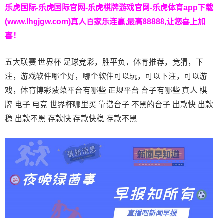
乐虎国际-乐虎国际官网-乐虎棋牌游戏官网-乐虎体育app下载
(www.lhgjgw.com)真人百家乐连赢,最高88888,让您喜上加
喜！
五大联赛 世界杯 足球竞彩，胜平负，体育推荐，竞猜，下
注，游戏软件哪个好，哪个软件可以玩，可以下注，可以游
戏，体育博彩菠菜平台有哪些 正规平台 台子有哪些 真人 棋
牌 电子 电竞 世界杯哪里买 靠谱台子 不黑的台子 出款快 出款
稳 出款不黑 存款快 存款快稳 存款不黑