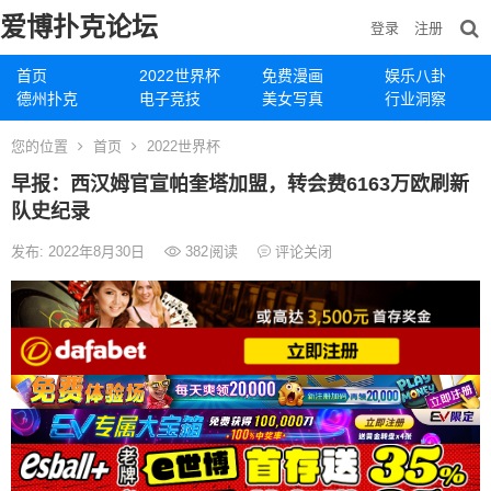
爱博扑克论坛
登录
注册
首页
2022世界杯
免费漫画
娱乐八卦
德州扑克
电子竞技
美女写真
行业洞察
您的位置
首页
2022世界杯
早报：西汉姆官宣帕奎塔加盟，转会费6163万欧刷新
队史纪录
发布: 2022年8月30日
382
阅读
评论关闭