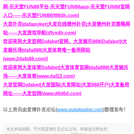
网-乐天堂FUN88平台-乐天堂FUN88app-乐天堂FUN88官网
入口——乐天堂FUN88(f88dh.com)
大发扑克|dafapoker|大发在线德州扑克|大发德州扑克策略网
站——大发游戏导航(dfyxdh.com)
欢迎来到大发官网Dafabet官网，大发娱乐888(Dafabet)|大
发娱乐场|dafa888|大发体育唯一备用网站
(www.2dafa88.com)!
欢迎来到大发体育Dafabet|大发体育官网|dafa888|大发娱乐
场——大发体育(www.daf22.com)
大发官网Dafabet|大发国际|大发网址|大发888开户|大发备用
网址——大发官网(www.d6d6d.com)
以上资讯由爱博扑克论坛(
www.pukebodog.com
)整理发布！
本文来自网络，不代表爱博扑克论坛立场，转载请注明出处：