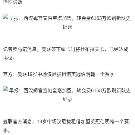
择性买断
记者罗马诺消息，曼联签下纽卡门将杜布拉夫卡，已经达成
协议。
官方：曼联19岁中场汉尼拔租借英冠伯明翰一个赛季
曼联官方消息，19岁中场汉尼拔租借加盟英冠伯明翰一个赛
季。