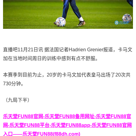
直播吧11月21日讯 据法国记者Hadrien Grenier报道，卡马文
加在当地时间周日的训练中感到有点不舒服。
本赛季到目前为止，20岁的卡马文加代表皇马出场了20次共
730分钟。
（九局下半）
乐天堂FUN88官网-乐天堂FUN88备用网址-乐天堂FUN88官
网-乐天堂FUN88平台-乐天堂FUN88app-乐天堂FUN88官网
入口——乐天堂FUN88(f88dh.com)