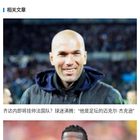
相关文章
齐达内即将挂帅法国队？球迷沸腾：“他是足坛的迈克尔·杰克逊”