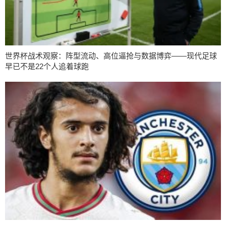
世界杯战术观察：阵型流动、高位逼抢与数据博弈——现代足球
早已不是22个人追着球跑