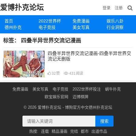
爱博扑克论坛
登录
注册
首页
2022世界杯
免费漫画
娱乐八卦
德州扑克
电子竞技
美女写真
行业洞察
标签：
四叠半异世界交流记漫画
四叠半异世界交流记漫画-四叠半异世界交
流记无删版
32
赞
431
阅读
免费漫画
美女写真
电子竞技
2022世界杯投注
蜗牛扑克
欧宝娱乐官网
迈博棋牌
© 2026
爱博扑克论坛
- 博狗官方中文德州扑克论坛
搜索
热搜:
连载
精品漫画
完结
都市
出道作品