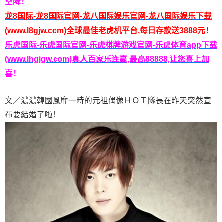
空降！
龙8国际-龙8国际官网-龙八国际娱乐官网-龙八国际娱乐下载
(www.l8gjw.com)全球最佳老虎机平台,每日存款送3888元！
乐虎国际-乐虎国际官网-乐虎棋牌游戏官网-乐虎体育app下载
(www.lhgjgw.com)真人百家乐连赢,最高88888,让您喜上加
喜！
文／濃濃韓國風靡一時的元祖偶像ＨＯＴ隊長在昨天突然宣
布要結婚了啦！