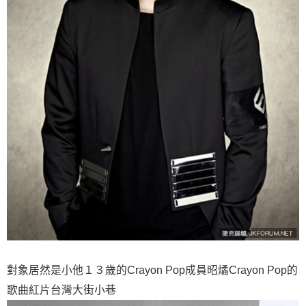
對象居然是小他１３歲的Crayon Pop成員昭燏Crayon Pop的
歌曲紅片台灣大街小巷