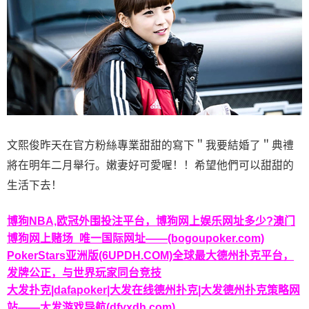
文熙俊昨天在官方粉絲專業甜甜的寫下＂我要結婚了＂典禮
將在明年二月舉行。嫩妻好可愛喔！！希望他們可以甜甜的
生活下去！
博狗NBA,欧冠外围投注平台，博狗网上娱乐网址多少?澳门
博狗网上赌场_唯一国际网址——(bogoupoker.com)
PokerStars亚洲版(6UPDH.COM)全球最大德州扑克平台，
发牌公正，与世界玩家同台竞技
大发扑克|dafapoker|大发在线德州扑克|大发德州扑克策略网
站——大发游戏导航(dfyxdh.com)